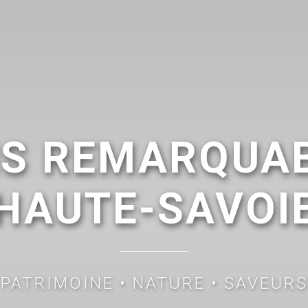
NS REMARQUAB
HAUTE-SAVOI
PATRIMOINE
•
NATURE
•
SAVEURS