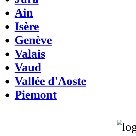
Ain
Isère
Genève
Valais
Vaud
Vallée d'Aoste
Piemont