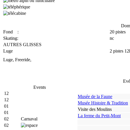
Doma
Fond :
20 pistes
Skating:
nc
AUTRES GLISSES
Luge
2 pistes 1
Luge, Freeride,
Evé
Events
12
Musée de la Faune
12
Musée Histoire & Tradition
01
Visite des Moulins
01
La ferme du Petit-Mont
02
Carnaval
02