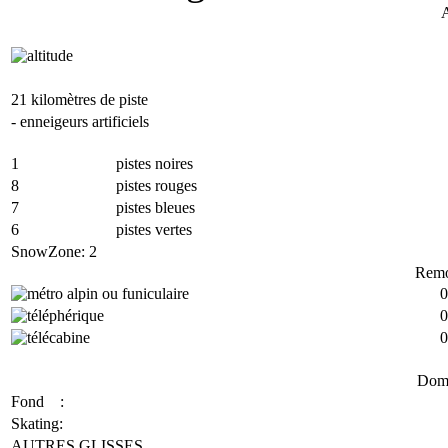
A
21 kilomètres de piste
- enneigeurs artificiels
1
pistes noires
8
pistes rouges
7
pistes bleues
6
pistes vertes
SnowZone: 2
Remo
0
0
0
Doma
Fond :
Skating:
AUTRES GLISSES