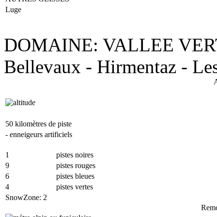
Luge
DOMAINE: VALLEE VER
Bellevaux - Hirmentaz
- Le
A
50 kilomètres de piste
- enneigeurs artificiels
1
pistes noires
9
pistes rouges
6
pistes bleues
4
pistes vertes
SnowZone: 2
Remo