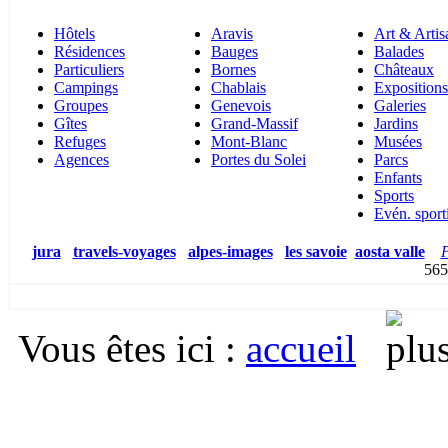
Hôtels
Aravis
Art & Artis
Résidences
Bauges
Balades
Particuliers
Bornes
Châteaux
Campings
Chablais
Expositions
Groupes
Genevois
Galeries
Gîtes
Grand-Massif
Jardins
Refuges
Mont-Blanc
Musées
Agences
Portes du Solei
Parcs
Enfants
Sports
Evén. sport
jura
travels-voyages
alpes-images
les savoie
aosta valle
P
5
Vous êtes ici
:
accueil