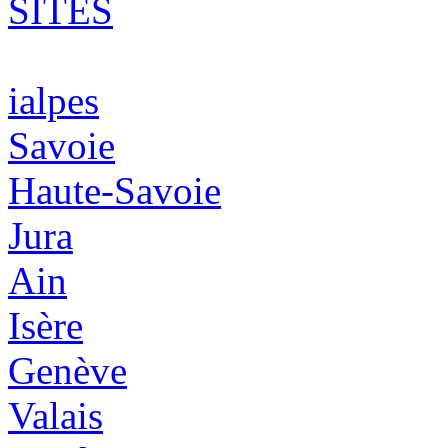
SITES
ialpes
Savoie
Haute-Savoie
Jura
Ain
Isère
Genève
Valais