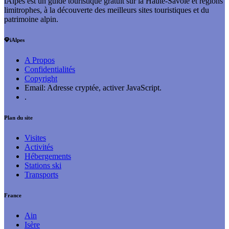
iAlpes est un guide touristique gratuit sur la Haute-Savoie et régions
limitrophes, à la découverte des meilleurs sites touristiques et du
patrimoine alpin.
iAlpes
A Propos
Confidentialités
Copyright
Email:
Adresse cryptée, activer JavaScript.
.
Plan du site
Visites
Activités
Hébergements
Stations ski
Transports
France
Ain
Isère