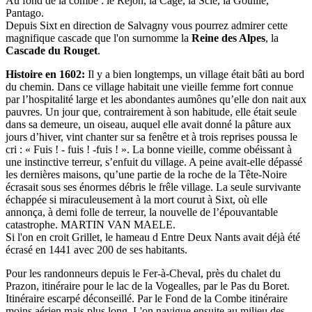
Au fond de la combe : le Rejon, la Cage, la Scie, la Gouille,
Pantago.
Depuis Sixt en direction de Salvagny vous pourrez admirer cette
magnifique cascade que l'on surnomme la
Reine des Alpes
, la
Cascade du Rouget
.
Histoire en 1602:
Il y a bien longtemps, un village était bâti au bord
du chemin. Dans ce village habitait une vieille femme fort connue
par l’hospitalité large et les abondantes aumônes qu’elle don nait aux
pauvres. Un jour que, contrairement à son habitude, elle était seule
dans sa demeure, un oiseau, auquel elle avait donné la pâture aux
jours d’hiver, vint chanter sur sa fenêtre et à trois reprises poussa le
cri : « Fuis ! - fuis ! -fuis ! ». La bonne vieille, comme obéissant à
une instinctive terreur, s’enfuit du village. A peine avait-elle dépassé
les dernières maisons, qu’une partie de la roche de la Tête-Noire
écrasait sous ses énormes débris le frêle village. La seule survivante
échappée si miraculeusement à la mort courut à Sixt, où elle
annonça, à demi folle de terreur, la nouvelle de l’épouvantable
catastrophe. MARTIN VAN MAELE.
Si l'on en croit Grillet, le hameau d Entre Deux Nants avait déjà été
écrasé en 1441 avec 200 de ses habitants.
Pour les randonneurs depuis le Fer-à-Cheval, près du chalet du
Prazon, itinéraire pour le lac de la Vogealles, par le Pas du Boret.
Itinéraire escarpé déconseillé. Par le Fond de la Combe itinéraire
moins aérien mais plus long. L'on navigue ensuite au milieu des