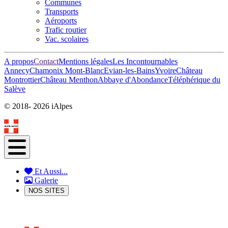
Communes
Transports
Aéroports
Trafic routier
Vac. scolaires
A propos
Contact
Mentions légales
Les Incontournables
Annecy
Chamonix Mont-Blanc
Evian-les-Bains
Yvoire
Château
Montrottier
Château Menthon
Abbaye d'Abondance
Téléphérique du
Salève
© 2018-
2026 iAlpes
Et Aussi...
Galerie
NOS SITES