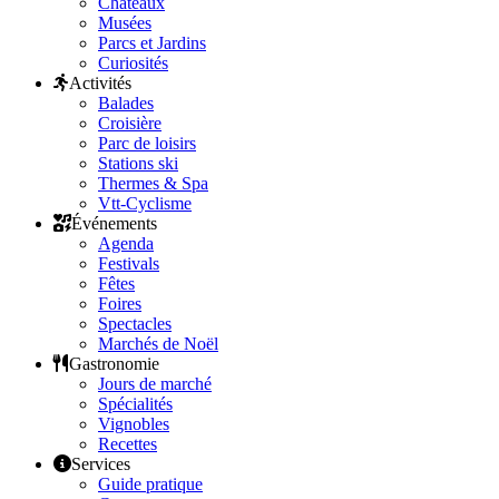
Châteaux
Musées
Parcs et Jardins
Curiosités
Activités
Balades
Croisière
Parc de loisirs
Stations ski
Thermes & Spa
Vtt-Cyclisme
Événements
Agenda
Festivals
Fêtes
Foires
Spectacles
Marchés de Noël
Gastronomie
Jours de marché
Spécialités
Vignobles
Recettes
Services
Guide pratique