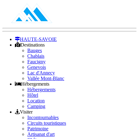
HAUTE-SAVOIE
Destinations
Bauges
Chablais
Faucigny
Genevois
Lac d'Annecy
Vallée Mont-Blanc
Hébergements
Hébergements
Hôtel
Location
Camping
Visiter
Incontournables
Circuits touristiques
Patrimoine
Artisanat d'art