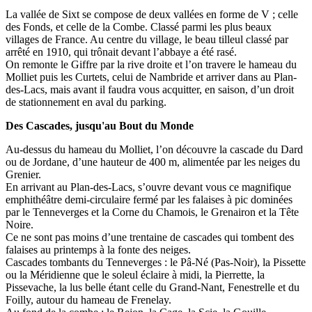
La vallée de Sixt se compose de deux vallées en forme de V ; celle
des Fonds, et celle de la Combe. Classé parmi les plus beaux
villages de France. Au centre du village, le beau tilleul classé par
arrêté en 1910, qui trônait devant l’abbaye a été rasé.
On remonte le Giffre par la rive droite et l’on travere le hameau du
Molliet puis les Curtets, celui de Nambride et arriver dans au Plan-
des-Lacs, mais avant il faudra vous acquitter, en saison, d’un droit
de stationnement en aval du parking.
Des Cascades, jusqu'au Bout du Monde
Au-dessus du hameau du Molliet, l’on découvre la cascade du Dard
ou de Jordane, d’une hauteur de 400 m, alimentée par les neiges du
Grenier.
En arrivant au Plan-des-Lacs, s’ouvre devant vous ce magnifique
emphithéâtre demi-circulaire fermé par les falaises à pic dominées
par le Tenneverges et la Corne du Chamois, le Grenairon et la Tête
Noire.
Ce ne sont pas moins d’une trentaine de cascades qui tombent des
falaises au printemps à la fonte des neiges.
Cascades tombants du Tenneverges : le Pâ-Né (Pas-Noir), la Pissette
ou la Méridienne que le soleul éclaire à midi, la Pierrette, la
Pissevache, la lus belle étant celle du Grand-Nant, Fenestrelle et du
Foilly, autour du hameau de Frenelay.