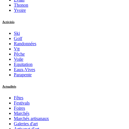
Thonon
Yvoire
Activités
Ski
Golf
Randonnées
Vtt
Pèche
Voile
Equitation
Eaux-Vives
Parapente
Actualités
Fêtes
Festivals
Foires
Marchés
Marchés artisanaux
Galeries d'art
Artisanat d'art