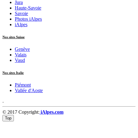
Jura
Haute-Savoie
Savoie
Photos iAlpes
iAlpes
Nos sites Suisse
Genève
Valais
Vaud
Nos sites Italie
Piémont
Vallée d'Aoste
.
© 2017 Copyright:
iAlpes.com
Top