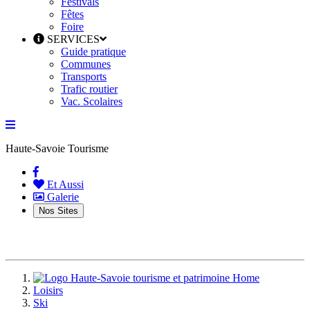
Festivals
Fêtes
Foire
SERVICES
Guide pratique
Communes
Transports
Trafic routier
Vac. Scolaires
Haute-Savoie Tourisme
(current)
Et Aussi
Galerie
Nos Sites
Home
Loisirs
Ski