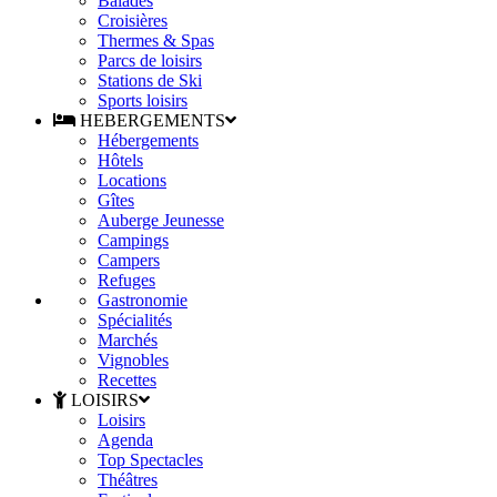
Balades
Croisières
Thermes & Spas
Parcs de loisirs
Stations de Ski
Sports loisirs
HEBERGEMENTS
Hébergements
Hôtels
Locations
Gîtes
Auberge Jeunesse
Campings
Campers
Refuges
Gastronomie
Spécialités
Marchés
Vignobles
Recettes
LOISIRS
Loisirs
Agenda
Top Spectacles
Théâtres