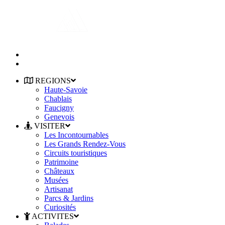
REGIONS
Haute-Savoie
Chablais
Faucigny
Genevois
VISITER
Les Incontournables
Les Grands Rendez-Vous
Circuits touristiques
Patrimoine
Châteaux
Musées
Artisanat
Parcs & Jardins
Curiosités
ACTIVITES