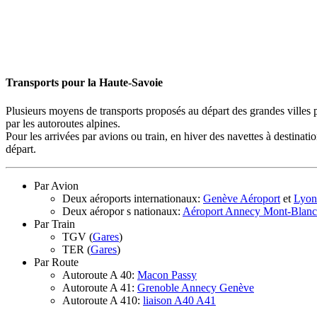
Transports pour la Haute-Savoie
Plusieurs moyens de transports proposés au départ des grandes villes 
par les autoroutes alpines.
Pour les arrivées par avions ou train, en hiver des navettes à destinati
départ.
Par Avion
Deux aéroports internationaux:
Genève Aéroport
et
Lyon
Deux aéropor s nationaux:
Aéroport Annecy Mont-Blanc
Par Train
TGV (
Gares
)
TER (
Gares
)
Par Route
Autoroute A 40:
Macon
Passy
Autoroute A 41:
Grenoble
Annecy
Genève
Autoroute A 410:
liaison A40
A41