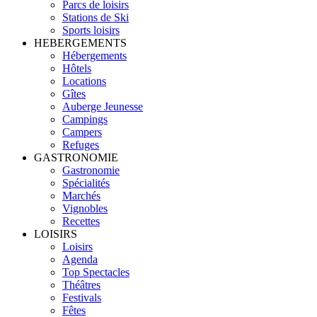
Parcs de loisirs
Stations de Ski
Sports loisirs
HEBERGEMENTS
Hébergements
Hôtels
Locations
Gîtes
Auberge Jeunesse
Campings
Campers
Refuges
GASTRONOMIE
Gastronomie
Spécialités
Marchés
Vignobles
Recettes
LOISIRS
Loisirs
Agenda
Top Spectacles
Théâtres
Festivals
Fêtes