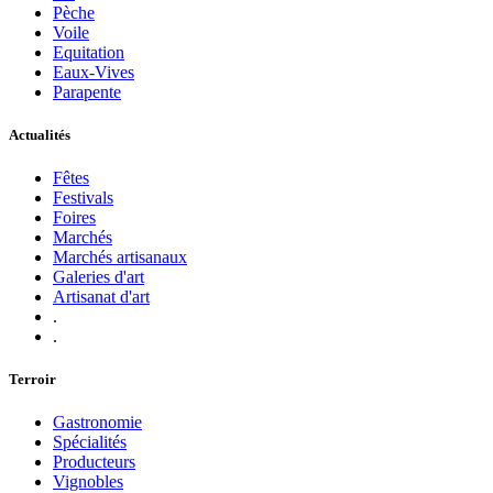
Pèche
Voile
Equitation
Eaux-Vives
Parapente
Actualités
Fêtes
Festivals
Foires
Marchés
Marchés artisanaux
Galeries d'art
Artisanat d'art
.
.
Terroir
Gastronomie
Spécialités
Producteurs
Vignobles