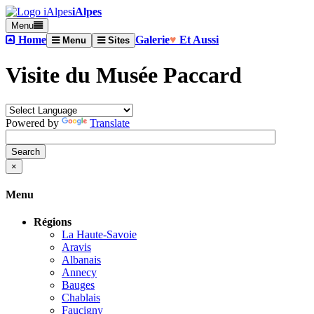
iAlpes
Menu
Home
Galerie
♥
Et Aussi
Menu
Sites
Visite du Musée Paccard
Powered by
Translate
×
Menu
Régions
La Haute-Savoie
Aravis
Albanais
Annecy
Bauges
Chablais
Faucigny