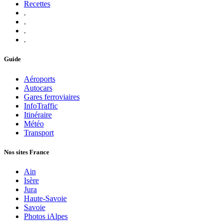
Recettes
.
.
.
.
Guide
Aéroports
Autocars
Gares ferroviaires
InfoTraffic
Itinéraire
Météo
Transport
Nos sites France
Ain
Isère
Jura
Haute-Savoie
Savoie
Photos iAlpes