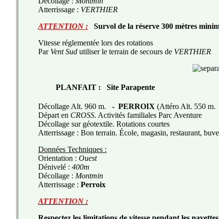
Décollage :
Montmin
Atterrissage :
VERTHIER
ATTENTION :
Survol de la réserve 300 mètres mini
Vitesse réglementée lors des rotations
Par
Vent Sud
utiliser le terrain de secours de
VERTHIER
PLANFAIT
:
Site Parapente
Décollage Alt. 960 m.
-
PERROIX
(Attéro Alt. 550 m.
Départ en
CROSS
. Activités familiales Parc Aventure
Décollage sur géotextile. Rotations courtes
Atterrissage : Bon terrain. École, magasin, restaurant, buve
Données Techniques :
Orientation :
Ouest
Dénivelé :
400m
Décollage :
Montmin
Atterrissage :
Perroix
ATTENTION :
Respectez les limitations de vitesse pendant les navettes