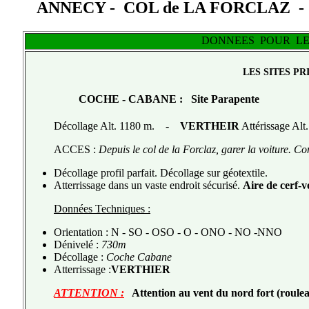
ANNECY - COL de LA FORCLAZ 
DONNEES POUR LE
LES SITES PR
COCHE - CABANE
:
Site Parapente
Décollage
Alt. 1180 m. -
VERTHEIR
Attérissage Alt
ACCES :
Depuis le col de la Forclaz, garer la voiture. 
Décollage profil parfait. Décollage sur géotextile.
Atterrissage dans un vaste endroit sécurisé.
Aire de cerf-v
Données Techniques :
Orientation : N - SO - OSO - O - ONO - NO -NNO
Dénivelé :
730m
Décollage :
Coche Cabane
Atterrissage :
VERTHIER
ATTENTION :
Attention au vent du nord fort (roule