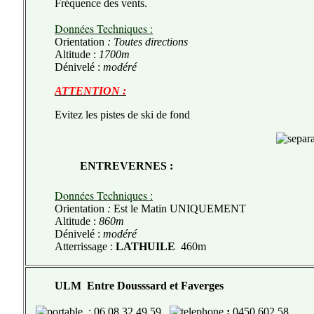
Fréquence des vents.
Données Techniques :
Orientation
: Toutes directions
Altitude :
1700m
Dénivelé :
modéré
ATTENTION :
Evitez les pistes de ski de fond
ENTREVERNES :
Données Techniques :
Orientation
:
Est le Matin UNIQUEMENT
Altitude :
860m
Dénivelé :
modéré
Atterrissage :
LATHUILE
460m
ULM Entre Dousssard et Faverges
: 06 08 32 49 59
:
0450 602 58