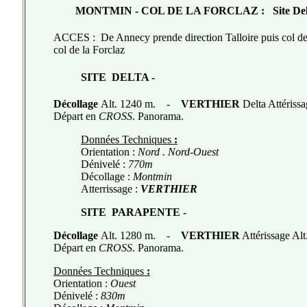
MONTMIN - COL DE LA FORCLAZ
:
Site De
ACCES :
De Annecy prende direction Talloire puis col d
col de la Forclaz
SITE DELTA -
Décollage
Alt. 1240 m. -
VERTHIER
Delta Attérissa
Départ en
CROSS
. Panorama.
Données Techniques
:
Orientation :
Nord . Nord-Ouest
Dénivelé :
770m
Décollage :
Montmin
Atterrissage :
VERTHIER
SITE PARAPENTE -
Décollage
Alt. 1280 m. -
VERTHIER
Attérissage Alt
Départ en
CROSS
. Panorama.
Données Techniques
:
Orientation :
Ouest
Dénivelé :
830m