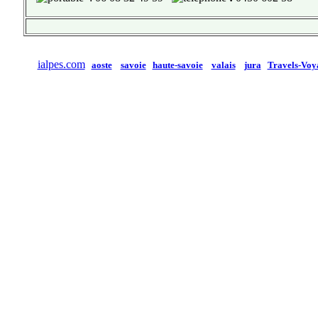
ialpes.com
aoste
savoie
haute-savoie
valais
jura
Travels-Voy