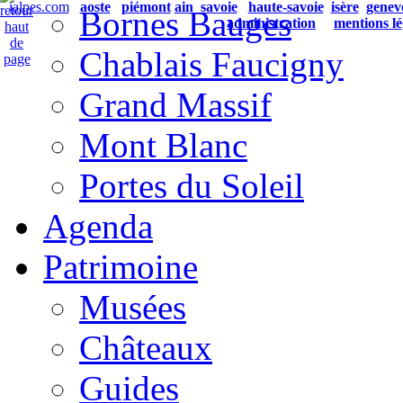
ialpes.com
aoste
piémont
ain
savoie
haute-savoie
isère
genev
Bornes Bauges
administration
mentions lé
Chablais Faucigny
Grand Massif
Mont Blanc
Portes du Soleil
Agenda
Patrimoine
Musées
Châteaux
Guides