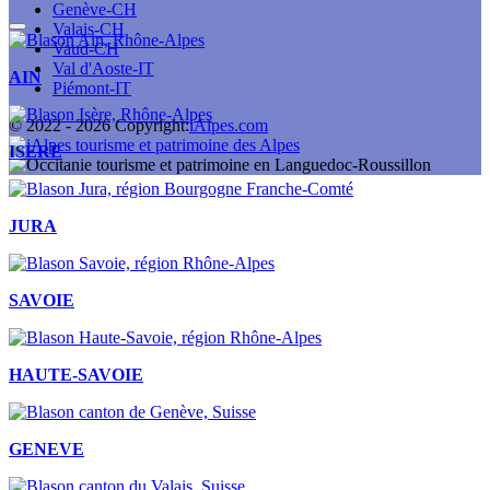
Genève-CH
Valais-CH
Vaud-CH
Val d'Aoste-IT
AIN
Piémont-IT
© 2022 -
2026
Copyright:
iAlpes.com
ISERE
JURA
SAVOIE
HAUTE-SAVOIE
GENEVE