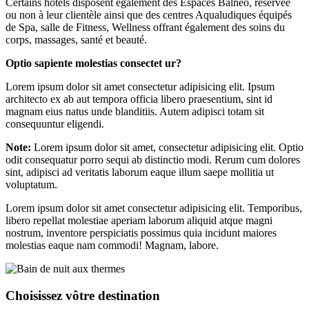
Certains hôtels disposent également des Espaces Balnéo, réservée
ou non à leur clientèle ainsi que des centres Aqualudiques équipés
de Spa, salle de Fitness, Wellness offrant également des soins du
corps, massages, santé et beauté.
Optio sapiente molestias consectet ur?
Lorem ipsum dolor sit amet consectetur adipisicing elit. Ipsum
architecto ex ab aut tempora officia libero praesentium, sint id
magnam eius natus unde blanditiis. Autem adipisci totam sit
consequuntur eligendi.
Note:
Lorem ipsum dolor sit amet, consectetur adipisicing elit. Optio
odit consequatur porro sequi ab distinctio modi. Rerum cum dolores
sint, adipisci ad veritatis laborum eaque illum saepe mollitia ut
voluptatum.
Lorem ipsum dolor sit amet consectetur adipisicing elit. Temporibus,
libero repellat molestiae aperiam laborum aliquid atque magni
nostrum, inventore perspiciatis possimus quia incidunt maiores
molestias eaque nam commodi! Magnam, labore.
Choisissez vôtre destination