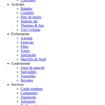
Curiosités
Activités
Balades
Croisière
Parc de loisirs
Stations ski
Thermes & Spa
Vtt-Cyclisme
Événements
Agenda
Festivals
Fêtes
Foires
Spectacles
Marchés de Noël
Gastronomie
Jours de marché
Spécialités
Vignobles
Recettes
Services
Guide pratique
Communes
Transports
Aéroports