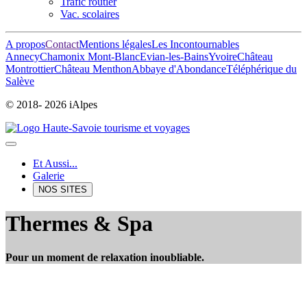
Trafic routier
Vac. scolaires
A propos
Contact
Mentions légales
Les Incontournables
Annecy
Chamonix Mont-Blanc
Evian-les-Bains
Yvoire
Château
Montrottier
Château Menthon
Abbaye d'Abondance
Téléphérique du
Salève
© 2018-
2026 iAlpes
Et Aussi...
Galerie
NOS SITES
Thermes & Spa
Pour un moment de relaxation inoubliable.