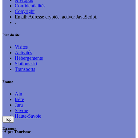
A Propos
Confidentialités
Copyright
Email:
Adresse cryptée, activer JavaScript.
.
Plan du site
Visites
Activités
Hébergements
Stations ski
Transports
France
Ain
Isère
Jura
Savoie
Haute-Savoie
Top
Etranger
iAlpes Tourisme