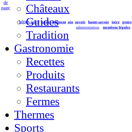
Châteaux
Guides
ialpes.com
aoste
piémont
ain
savoie
haute-savoie
isère
genev
administration
mentions légales
Tradition
Gastronomie
Recettes
Produits
Restaurants
Fermes
Thermes
Sports