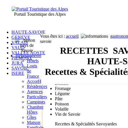
Portail Touristique des Alpes
HAUTE-SAVOIE
Vous êtes ici
:
accueil
gastrono
GENEVE
savoie
VALAIS
VAUD
RECETTES SA
VALLEE AOSTE
Hébergements
PIEMONT
HAUTE-S
.
Hôtels
JURA
Logis
SAVOIE
Recettes & Spécialit
de
Recettes
ISERE
France
Charcuterie
AccorHotel
Dessert
Résidences
Fromage
Agences
Légume
Particuliers
Pâte
Campings
Poisson
Chambre
Volaille
Hôtes
Vin de Savoie
Gîtes
Maison
Recettes & Spécialités Savoyardes
Familiale