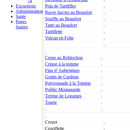
74
Excursions
Pela de Tartiffles
.
Administration
Raves farcies au Beaufort
.
Sante
Souffle au Beaufort
.
Pages
Tarte au Beaufort
.
Jaunes
Tartiflette
.
Volcan en Folie
.
.
.
Crepe au Reblochon
.
Crique à la tomme
.
Flan d' Aubergines
.
Gratin de Cardons
.
Poivronnade à la Tomme
.
Poêlée Montagarde
.
Terrine de Legumes
.
Tourte
.
.
.
.
Crozet
.
Croziflette
.