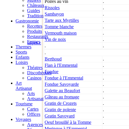
Musées
Poires au vin
.
Châteaux
Rissoles
.
Guides
Sambayon
.
Tradition
Tarte aux Myrtilles
.
Gastronomie
Recettes
Tomme blanche
.
Produits
Vermouth maison
.
Restaurants
Vin de noix
.
Fermes
ialpes.com
aoste
piémont
savoie
haute-savoie
isère
gen
.
.
Thermes
Administration
Mentions Légale
Sports
.
Enfants
Berthoud
.
Loisirs
Flan à l'Emmental
.
Théatres
Fondue
.
Discothèques
Casinos
Fondue à l'Emmental
.
Art
Fondue Savoyarde
.
Artisanat
Galette au Beaufort
.
Arts
Gâteau au fromage
.
Artisanat
Gratin de Crozets
.
Tourisme
Cartes
Gratin de polente
.
Offices
Gratin Savoyard
.
Voyages
Oeuf brouillé à la Tomme
.
Agences
Meringue à l'Emmental
.