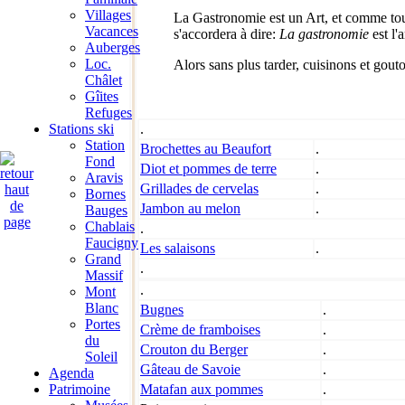
Villages
La Gastronomie est un Art, et comme tous
Vacances
s'accordera à dire:
La gastronomie
est l'
Auberges
Loc.
Alors sans plus tarder, cuisinons et gout
Châlet
Gîites
Refuges
Stations ski
.
Station
Brochettes au Beaufort
.
Fond
Diot et pommes de terre
.
Aravis
Grillades de cervelas
.
Bornes
Jambon au melon
.
Bauges
Chablais
.
Faucigny
Les salaisons
.
Grand
.
Massif
.
Mont
Blanc
Bugnes
.
Portes
Crème de framboises
.
du
Crouton du Berger
.
Soleil
Gâteau de Savoie
.
Agenda
Patrimoine
Matafan aux pommes
.