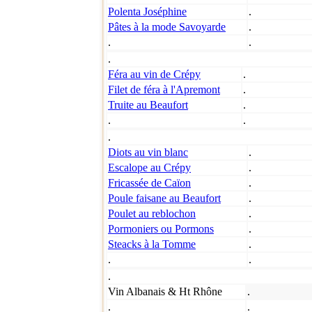
Polenta Joséphine
.
Pâtes à la mode Savoyarde
.
.
.
.
Féra au vin de Crépy
.
Filet de féra à l'Apremont
.
Truite au Beaufort
.
.
.
.
Diots au vin blanc
.
Escalope au Crépy
.
Fricassée de Caïon
.
Poule faisane au Beaufort
.
Poulet au reblochon
.
Pormoniers ou Pormons
.
Steacks à la Tomme
.
.
.
.
Vin Albanais & Ht Rhône
.
.
.