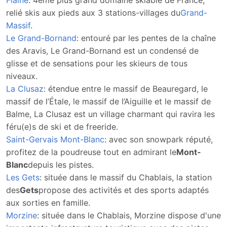
Flaine
: 4ème plus grand domaine skiable de France,
relié skis aux pieds aux 3 stations-villages du
Grand-
Massif
.
Le Grand-Bornand
: entouré par les pentes de la chaîne
des Aravis, Le Grand-Bornand est un condensé de
glisse et de sensations pour les skieurs de tous
niveaux.
La Clusaz
: étendue entre le massif de Beauregard, le
massif de l’Étale, le massif de l’Aiguille et le massif de
Balme, La Clusaz est un village charmant qui ravira les
féru(e)s de ski et de freeride.
Saint-Gervais Mont-Blanc
: avec son snowpark réputé,
profitez de la poudreuse tout en admirant le
Mont-
Blanc
depuis les pistes.
Les Gets
: située dans le massif du Chablais, la station
des
Gets
propose des activités et des sports adaptés
aux sorties en famille.
Morzine
: située dans le Chablais, Morzine dispose d'une