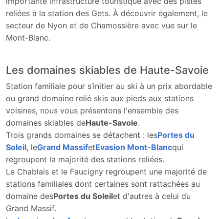
importante infrastructure touristique avec des pistes
reliées à la station des Gets. À découvrir également, le
secteur de Nyon et de Chamossière avec vue sur le
Mont-Blanc.
Les domaines skiables de Haute-Savoie
Station familiale pour s’initier au ski à un prix abordable
ou grand domaine relié skis aux pieds aux stations
voisines, nous vous présentons l'ensemble des
domaines skiables de
Haute-Savoie
.
Trois grands domaines se détachent : les
Portes du
Soleil
, le
Grand Massif
et
Evasion Mont-Blanc
qui
regroupent la majorité des stations reliées.
Le Chablais et le Faucigny regroupent une majorité de
stations familiales dont certaines sont rattachées au
domaine des
Portes du Soleil
et d'autres à celui du
Grand Massif.