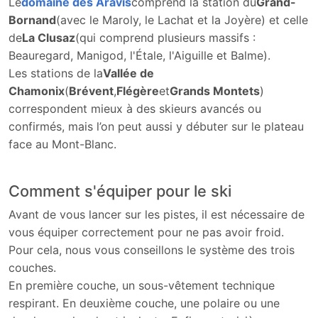
Le
domaine des Aravis
comprend la station du
Grand-
Bornand
(avec le Maroly, le Lachat et la Joyère) et celle
de
La Clusaz
(qui comprend plusieurs massifs :
Beauregard, Manigod, l'Étale, l'Aiguille et Balme).
Les stations de la
Vallée de
Chamonix
(
Brévent
,
Flégère
et
Grands Montets
)
correspondent mieux à des skieurs avancés ou
confirmés, mais l’on peut aussi y débuter sur le plateau
face au Mont-Blanc.
Comment s'équiper pour le ski
Avant de vous lancer sur les pistes, il est nécessaire de
vous équiper correctement pour ne pas avoir froid.
Pour cela, nous vous conseillons le système des trois
couches.
En première couche, un sous-vêtement technique
respirant. En deuxième couche, une polaire ou une