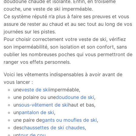
doudoune chaude et isolante. Enfin, en troisième
couche, une veste de ski imperméable.
Ce système réputé n’a plus à faire ses preuves et vous
assure de rester au chaud et au sec tout au long de vos
journées sur les pistes.
Pour choisir correctement votre veste de ski, vérifiez
son imperméabilité, son isolation et son confort, sans
oublier les nombreuses poches qui vous permettront de
ranger vos effets personnels.
Voici les vêtements indispensables à avoir avant de
vous lancer :
une
veste de ski
imperméable,
une polaire ou une
doudoune de ski
,
un
sous-vêtement de ski
haut et bas,
un
pantalon de ski
,
une paire de
gants ou moufles de ski
,
des
chaussettes de ski chaudes
,
un
tour de cou
.