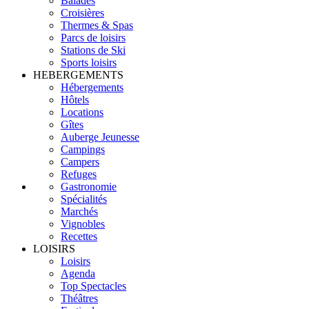
Balades
Croisières
Thermes & Spas
Parcs de loisirs
Stations de Ski
Sports loisirs
HEBERGEMENTS
Hébergements
Hôtels
Locations
Gîtes
Auberge Jeunesse
Campings
Campers
Refuges
Gastronomie
Spécialités
Marchés
Vignobles
Recettes
LOISIRS
Loisirs
Agenda
Top Spectacles
Théâtres