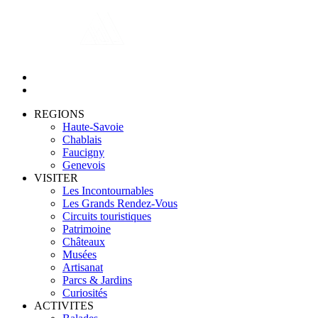
REGIONS
Haute-Savoie
Chablais
Faucigny
Genevois
VISITER
Les Incontournables
Les Grands Rendez-Vous
Circuits touristiques
Patrimoine
Châteaux
Musées
Artisanat
Parcs & Jardins
Curiosités
ACTIVITES