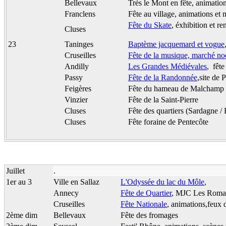
Bellevaux
Très le Mont en fête, animatio
Franclens
Fête au village, animations et
Fête du Skate
, éxhibition et r
Cluses
23
Taninges
Baptème jacquemard et vogue
Cruseilles
Fête de la musique, marché noc
Andilly
Les Grandes Médiévales
, fêt
Passy
Fête de la Randonnée
,site de 
Feigères
Fête du hameau de Malchamp
Vinzier
Fête de la Saint-Pierre
Cluses
Fête des quartiers (Sardagne 
Cluses
Fête foraine de Pentecôte
Juillet
.
1er au 3
Ville en Sallaz
L'Odyssée du lac du Môle
,
Annecy
Fête de Quartier
, MJC Les Romain
Cruseilles
Fête Nationale
, animations,feux d
2ème dim
Bellevaux
Fête des fromages