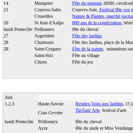
14
Marignier
Fête du muguet
, défilé, cavalca
21
Cranves-Sales
Cranves-Sale,
Festival fête vos 
Cruseilles
Nature & Plantes, marché noctur
26
St Jean d'Aulps
800 ans de la consécration
, béné
lundi Pentecôte
Peillonnex
fête du cheval
27
Argentière
Fête des Jardins
28
Chamonix
Fête des Jardins, place de la Mai
28
Saint-Cergues
Fête de la nature
, animations sur
Saint-Sixt
Fête au village
Cluses
Fête du jeu
Juin
1,2,3
Haute-Savoie
Rendez-Vous aux Jardins
, 15 
TinTam' Arts
festival d'arts
Cran Gevrier
lundi Pentecôte
Peillonnex
fête du cheval
Ayze
fête du stade et Miss Vendang