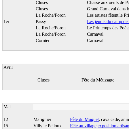
Cluses
Chasse aux oeufs de P
Cluses
Grand Carnaval dans le
La Roche/Foron
Les artistes fêtent le P
1er
Passy
Les jeudis du camp de
La Roche/Foron
Le Printemps des Poèt
La Roche/Foron
Carnaval
Cornier
Carnaval
Avril
Cluses
Fête du Métissage
Mai
12
Marignier
Fête du Muguet
, cavalcade, ani
15
Villy le Pelloux
Fête au village,exposition artisa