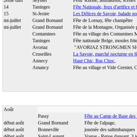
2ème dim
Seyssel
Festi' Rhône, animations, scènes
14
Taninges
Fête Nationale, feux d'artifice et 
15
St-Jeoire
Les Délices de Savoie, balade 
mi-juillet
Grand Bornand
Fête de Lornay, fête champêtre
mi-juillet
Grand Bornand
Fête de la Montagne, Organisée 
Contamines
Fête au village des Contamines 
Taninges
Fête nationale Belge, moules frit
Avoriaz
"AVORIAZ STRONGMEN SH
Cruseilles
La Savoie, marché nocturne en f
Annecy
Haut Chic, Bas Choc
,
Amancy
Fête au village et Vide Grenier, 
Août
Passy
Fête au Camp de Base des 
début août
Grand Bornand
Fête de l'alpage,
début août
Bonneville
journée des saltimbanques
début août
Saint-Laurent
Vogue - Repas dansant, 3 j