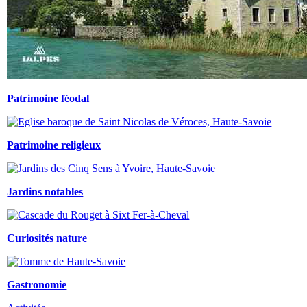
Patrimoine féodal
Patrimoine religieux
Jardins notables
Curiosités nature
Gastronomie