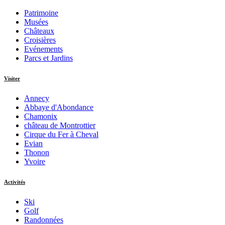
Patrimoine
Musées
Châteaux
Croisières
Evénements
Parcs et Jardins
Visiter
Annecy
Abbaye d'Abondance
Chamonix
château de Montrottier
Cirque du Fer à Cheval
Evian
Thonon
Yvoire
Activités
Ski
Golf
Randonnées