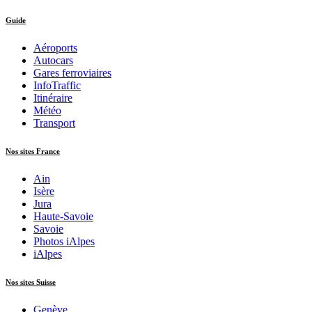
Guide
Aéroports
Autocars
Gares ferroviaires
InfoTraffic
Itinéraire
Météo
Transport
Nos sites France
Ain
Isère
Jura
Haute-Savoie
Savoie
Photos iAlpes
iAlpes
Nos sites Suisse
Genève