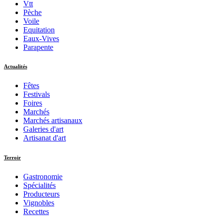
Vtt
Pèche
Voile
Equitation
Eaux-Vives
Parapente
Actualités
Fêtes
Festivals
Foires
Marchés
Marchés artisanaux
Galeries d'art
Artisanat d'art
Terroir
Gastronomie
Spécialités
Producteurs
Vignobles
Recettes