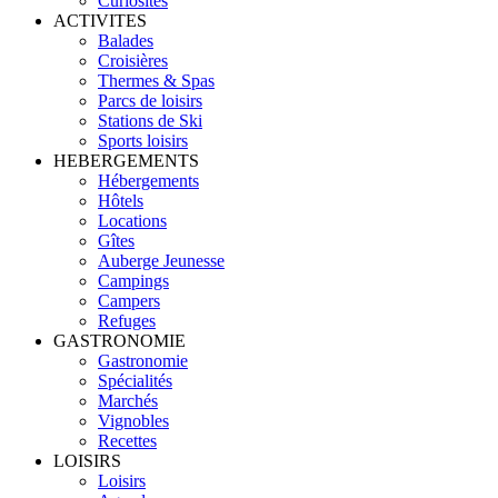
Curiosités
ACTIVITES
Balades
Croisières
Thermes & Spas
Parcs de loisirs
Stations de Ski
Sports loisirs
HEBERGEMENTS
Hébergements
Hôtels
Locations
Gîtes
Auberge Jeunesse
Campings
Campers
Refuges
GASTRONOMIE
Gastronomie
Spécialités
Marchés
Vignobles
Recettes
LOISIRS
Loisirs