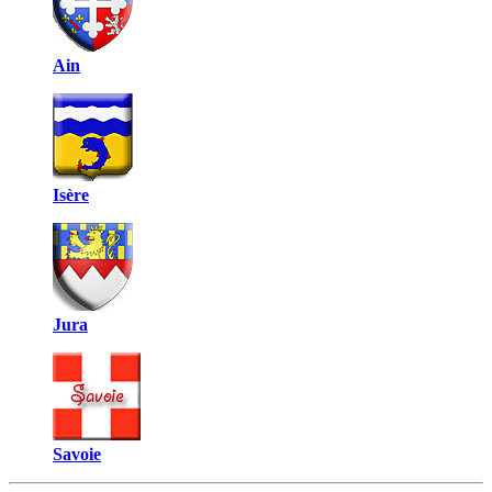
Ain
Isère
Jura
Savoie