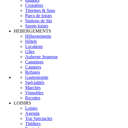
Balades
Croisières
Thermes & Spas
Parcs de loisirs
Stations de Ski
Sports loisirs
HEBERGEMENTS
Hébergements
Hôtels
Locations
Gîtes
Auberge Jeunesse
Campings
Campers
Refuges
Gastronomie
Spécialités
Marchés
Vignobles
Recettes
LOISIRS
Loisirs
Agenda
Top Spectacles
Théâtres