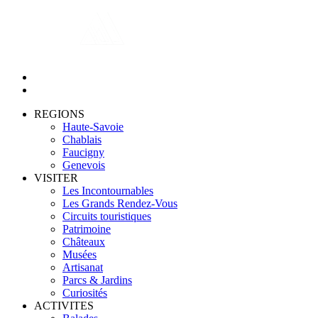
REGIONS
Haute-Savoie
Chablais
Faucigny
Genevois
VISITER
Les Incontournables
Les Grands Rendez-Vous
Circuits touristiques
Patrimoine
Châteaux
Musées
Artisanat
Parcs & Jardins
Curiosités
ACTIVITES