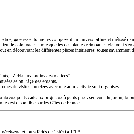
atios, galeries et tonnelles composent un univers raffiné et métissé dans
 milieu de colonnades sur lesquelles des plantes grimpantes viennent s'e
 tout en découvrant les différentes pièces intérieures, toutes savamment d
fants, "Zelda aux jardins des malices".
nisées selon l’âge des enfants.
ammes de visites jumelées avec une autre activité sont organisés.
mbreux petits cadeaux originaux à petits prix : senteurs du jardin, bijo
nnes est disponible sur les Gîtes de France.
 Week-end et jours fériés de 13h30 à 17h*.