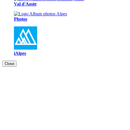
Val d'Aoste
Photos
iAlpes
Close