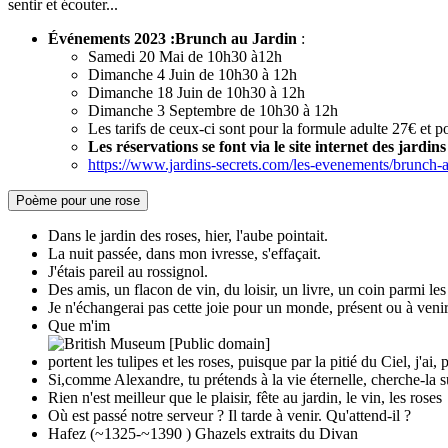
sentir et écouter...
Événements 2023 :Brunch au Jardin
:
Samedi 20 Mai de 10h30 à12h
Dimanche 4 Juin de 10h30 à 12h
Dimanche 18 Juin de 10h30 à 12h
Dimanche 3 Septembre de 10h30 à 12h
Les tarifs de ceux-ci sont pour la formule adulte 27€ et p
Les réservations se font via le site internet des jardins
https://www.jardins-secrets.com/les-evenements/brunch-a
Poème pour une rose
Dans le jardin des roses, hier, l'aube pointait.
La nuit passée, dans mon ivresse, s'effaçait.
J'étais pareil au rossignol.
Des amis, un flacon de vin, du loisir, un livre, un coin parmi les 
Je n'échangerai pas cette joie pour un monde, présent ou à venir
Que m'im
portent les tulipes et les roses, puisque par la pitié du Ciel, j'ai, 
Si,comme Alexandre, tu prétends à la vie éternelle, cherche-la su
Rien n'est meilleur que le plaisir, fête au jardin, le vin, les roses
Où est passé notre serveur ? Il tarde à venir. Qu'attend-il ?
Hafez (~1325-~1390 ) Ghazels extraits du Divan