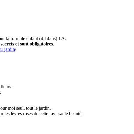
our la formule enfant (4-14ans) 17€.
 secrets et sont obligatoires
.
u-jardin
/
fleurs...
.
pour moi seul, tout le jardin.
r les lèvres roses de cette ravissante beauté.