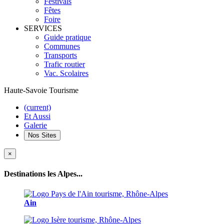
Festivals
Fêtes
Foire
SERVICES
Guide pratique
Communes
Transports
Trafic routier
Vac. Scolaires
Haute-Savoie Tourisme
(current)
Et Aussi
Galerie
Nos Sites
×
Destinations les Alpes...
Ain