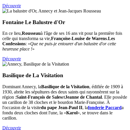
Découvrir
Fontaine Le Balustre d'Or
En ce lieu,
Rousseau
à l'âge de ses 16 ans vit pour la première fois
celle qui transforma sa vie,
Françoise-Louise de Warens
.
Les
Confessions
: «
Que ne puis-je entourer d'un balustre d'or cette
heureuse place !
»
Découvrir
Basilique de La Visitation
Dominant Annecy, la
Basilique de la Visitation
, édifiée de 1909 à
1930, abrite les sépultures des deux saints qui rayonnèrent sur la
région :
Saint-François de Sales
et
Jeanne de Chantal
. Elle possède
un carillon de 38 cloches et le bourdon Marie-Françoise. À
l'occasion de la visite
du pape Jean-Paul II
, la
fonderie Paccard
a
fondu deux cloches dont l'une, la «
Karol
», se trouve dans le
carillon.
Découvrir