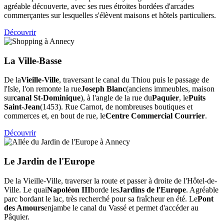
agréable découverte, avec ses rues étroites bordées d'arcades
commerçantes sur lesquelles s'élèvent maisons et hôtels particuliers.
Découvrir
La Ville-Basse
De la
Vieille-Ville
, traversant le canal du Thiou puis le passage de
l'Isle, l'on remonte la rue
Joseph Blanc
(anciens immeubles, maison
sur
canal St-Dominique
), à l'angle de la rue du
Paquier
, le
Puits
Saint-Jean
(1453). Rue Carnot, de nombreuses boutiques et
commerces et, en bout de rue, le
Centre Commercial Courrier
.
Découvrir
Le Jardin de l'Europe
De la Vieille-Ville, traverser la route et passer à droite de l'Hôtel-de-
Ville. Le quai
Napoléon III
borde les
Jardins de l'Europe
. Agréable
parc bordant le lac, très recherché pour sa fraîcheur en été. Le
Pont
des Amours
enjambe le canal du Vassé et permet d'accéder au
Pâquier.