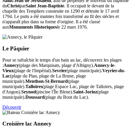
Saint-Jean de Jérusalem
, afin de perpétuer le souvenir du baptême
du
Christ
par
Saint Jean-Baptiste
. Il occupait le devant de la
chapelle des Templiers construite en 1290 et détruite le 17 avril
1794. Le puits a été maintes fois transformé au fil des siècles et
n'apparaît plus dans sa forme d'origine. Il a été classé
aux
Monuments Historiques
le 22 mars 1976.
Le Pâquier
Pour se rafraîchir le temps d'un bain au lac, découvrez les plages
:
Annecy
(plage des Marquisats, plage d'Albigny).
Annecy-le-
Vieux
(plage de l'Impérial).
Sevrier
(plage municipale).
Veyrier-du-
Lac
(plage du Plan, plage de La Brune, plage
municipale).
Menthon-St-Bernard
(plage
municipale).
Talloires
(plage Espace Lac, plage de Talloires, plage
d'Angon).
Seynod
(piscine l'Île Bleue).
Saint-Jorioz
(plage
municipale).
Doussard
(plage du Bout du Lac).
Découvrir
Croisière lac Annecy