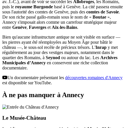
av. J.-C.), avant de voir se succéder les
Allobroges
, les Romains,
puis le
royaume Burgonde
basé à Genève. La cité passera ensuite
sous l'autorité des comtes de Genève, puis des
comtes de Savoie
.
De son riche passé gallo-romain sous le nom de «
Boutae
»,
Annecy s'imposait alors comme un carrefour stratégique majeur
entre
Genève
,
Faverges
et
Aix-les-Bains
.
Bien qu'aucune infrastructure antique ne soit visible en surface —
les pierres ayant été réemployées au Moyen Âge pour bâtir le
château —, le sous-sol recèle de précieux trésors. L'
Inrap
y met
régulièrement au jour des vestiges majeurs, notamment dans le
quartier des Romains, à
Seynod
ou autour du lac. Les
Archives
Municipales d’Annecy
en conservent une riche collection
documentaire.
Un documentaire présentant les
découvertes romaines d'Annecy
est disponible sur YouTube.
À ne pas manquer à Annecy
Le Musée-Château