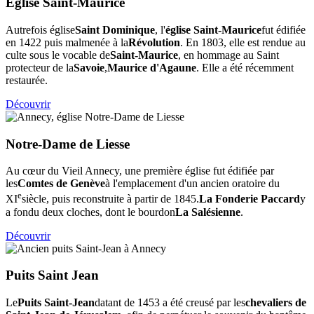
Église Saint-Maurice
Autrefois église
Saint Dominique
, l'
église Saint-Maurice
fut édifiée
en 1422 puis malmenée à la
Révolution
. En 1803, elle est rendue au
culte sous le vocable de
Saint-Maurice
, en hommage au Saint
protecteur de la
Savoie
,
Maurice d'Agaune
. Elle a été récemment
restaurée.
Découvrir
Notre-Dame de Liesse
Au cœur du Vieil Annecy, une première église fut édifiée par
les
Comtes de Genève
à l'emplacement d'un ancien oratoire du
e
XI
siècle, puis reconstruite à partir de 1845.
La Fonderie Paccard
y
a fondu deux cloches, dont le bourdon
La Salésienne
.
Découvrir
Puits Saint Jean
Le
Puits Saint-Jean
datant de 1453 a été creusé par les
chevaliers de