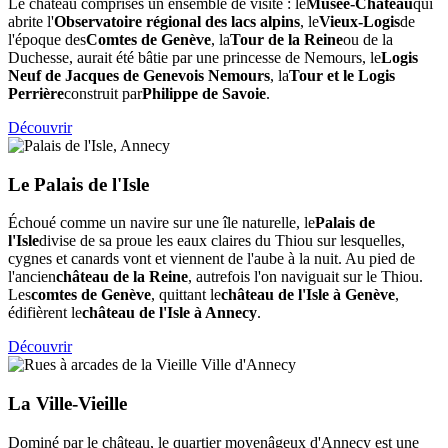
Le château comprises un ensemble de visite : le
Musée-Château
qui
abrite l'
Observatoire régional des lacs alpins
, le
Vieux-Logis
de
l'époque des
Comtes de Genève
, la
Tour de la Reine
ou de la
Duchesse, aurait été bâtie par une princesse de Nemours, le
Logis
Neuf de Jacques de Genevois Nemours
, la
Tour et le Logis
Perrière
construit par
Philippe de Savoie
.
Découvrir
Le Palais de l'Isle
Échoué comme un navire sur une île naturelle, le
Palais de
l'Isle
divise de sa proue les eaux claires du Thiou sur lesquelles,
cygnes et canards vont et viennent de l'aube à la nuit. Au pied de
l'ancien
château de la Reine
, autrefois l'on naviguait sur le Thiou.
Les
comtes de Genève
, quittant le
château de l'Isle à Genève
,
édifièrent le
château de l'Isle à Annecy
.
Découvrir
La Ville-Vieille
Dominé par le château, le quartier moyenâgeux d'Annecy est une