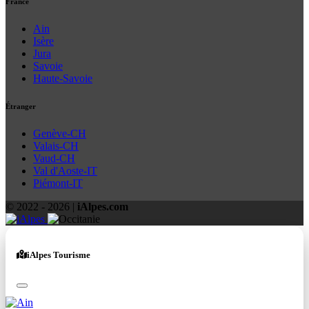
France
Ain
Isère
Jura
Savoie
Haute-Savoie
Étranger
Genève-CH
Valais-CH
Vaud-CH
Val d'Aoste-IT
Piémont-IT
© 2022 -
2026
|
iAlpes.com
iAlpes Tourisme