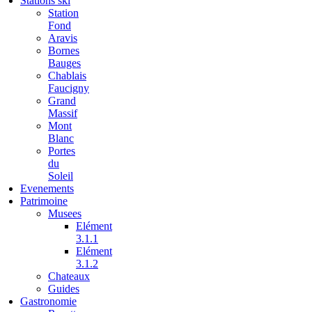
Stations ski
Station
Fond
Aravis
Bornes
Bauges
Chablais
Faucigny
Grand
Massif
Mont
Blanc
Portes
du
Soleil
Evenements
Patrimoine
Musees
Elément
3.1.1
Elément
3.1.2
Chateaux
Guides
Gastronomie