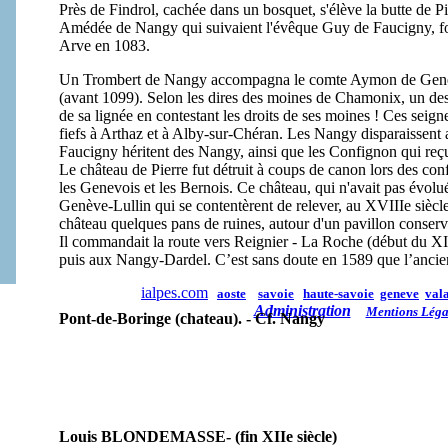
Près de Findrol, cachée dans un bosquet, s'élève la butte de Pi
Amédée de Nangy qui suivaient l'évêque Guy de Faucigny, fo
Arve en 1083.
Un Trombert de Nangy accompagna le comte Aymon de Genève
(avant 1099). Selon les dires des moines de Chamonix, un de
de sa lignée en contestant les droits de ses moines ! Ces sei
fiefs à Arthaz et à Alby-sur-Chéran. Les Nangy disparaissent a
Faucigny héritent des Nangy, ainsi que les Confignon qui reç
Le château de Pierre fut détruit à coups de canon lors des confl
les Genevois et les Bernois. Ce château, qui n'avait pas évolu
Genève-Lullin qui se contentèrent de relever, au XVIIIe siècle,
château quelques pans de ruines, autour d'un pavillon conserv
Il commandait la route vers Reignier - La Roche (début du XII
puis aux Nangy-Dardel. C’est sans doute en 1589 que l’anci
ialpes.com
aoste
savoie
haute-savoie
geneve
vala
Administration
Mentions Léga
Pont-de-Boringe (chateau). - Cf. Nangy
Louis BLONDEMASSE- (fin XIIe siècle)