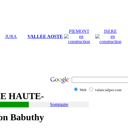
PIEMONT
ISERE
JURA
VALLEE AOSTE
Web
valais.ialpes.com
DE HAUTE-
Sommaire
son Babuthy