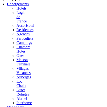
Hebergements
Hotels
Logis
de
France
AccorHotel
Residences
Agences
Particuliers
Campings
Chambre
Hotes
Gites
Maison
Familiale
Villages
Vacances
Auberges
Loc.
Chalet
Giites
Refuges
Abritel
Interhome