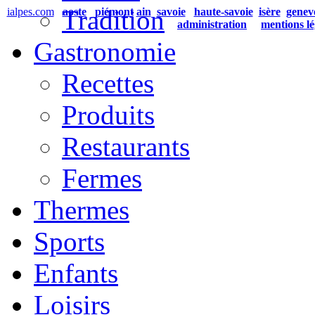
Tradition
ialpes.com
aoste
piémont
ain
savoie
haute-savoie
isère
genev
administration
mentions lé
Gastronomie
Recettes
Produits
Restaurants
Fermes
Thermes
Sports
Enfants
Loisirs