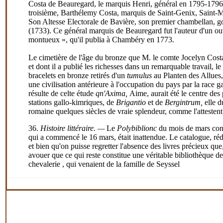
Costa de Beauregard, le marquis Henri, général en 1795-1796, 
troisième, Barthélemy Costa, marquis de Saint-Genix, Saint-M
Son Altesse Electorale de Bavière, son premier chambellan, go
(1733). Ce général marquis de Beauregard fut l'auteur d'un ouvra
montueux », qu'il publia à Chambéry en 1773.
Le cimetière de l'âge du bronze que M. le comte Jocelyn Costa 
et dont il a publié les richesses dans un remarquable travail,
bracelets en bronze retirés d'un
tumulus
au Planten des Allues,
une civilisation antérieure à l'occupation du pays par la race ga
résulte de celte étude
qn'Axima,
Aime, aurait été le centre de
stations gallo-kimriques, de
Brigantio
et de
Bergintrum,
elle 
romaine quelques siècles de vraie splendeur, comme l'attestent 
36.
Histoire littéraire. —
Le
Polybiblionc
du mois de mars cont
qui a commencé le 16 mars, était inattendue. Le catalogue, réd
et bien qu'on puisse regretter l'absence des livres précieux q
avouer que ce qui reste constitue une véritable bibliothèque de
chevalerie , qui venaient de la famille de Seyssel