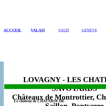
ACCUEIL
VALAIS
VAUD
GENEVE
LOVAGNY - LES CHA
SAVOYARDS
.
Châteaux de Montrottier, Ch
Le
château de CHAVAROCHE
Saillon, Pontverre