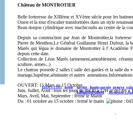
Château de MONTROTIER
Belle forteresse du XIIIème et XVème siècle pour les batimen
Ouest et la tour d'escalier transformées dans un style renaissan
Beau donjon cylindrique avec machicoulis au centre de la cou
Depuis sa construction par Jean de Montrottier,la forterese
Pierre de Menthon,Le Général Guillaume Henri Dufour, la b
Marès qui légua le domaine de Montrottier à l' Académie 
depuis cette date.
Collection de Léon Marès (armement,ameublement, céramique, 
sculture, armes...)
Le chateau possede 2 salles ( salle des gardes et la salle du v
mariage,baptème,séminaire et autres animations.Informations e
OUVERT:
15 Mars au 15 Octobre.
ialpes.com
aoste
savoie
haute-savoie
geneve
vala
Juin, Juillet, Aout : tous les jours de 9H30 a 12H et de14H a
Administration
Mentions Léga
Mars, Avril, Mai, Septembre : fermé le Mardi
Du : 01 octobre au 15 octobre : fermé le matin
: 04
.