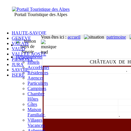
Portail Touristique des Alpes
HAUTE-SAVOIE
Vous êtes ici
:
accueil
patrimoine
GENEVE
VALAIS
VAUD
VALLEE AOSTE
Hébergements
PIEMONT
CHÂTEAUX DE H
Hôtels
JURA
AccorHotel
SAVOIE
.
Résidences
ISERE
Agences
.
Particuliers
Campings
Chambre
Hôtes
Gîtes
Maison
Familiale
.
.
Villages
Vacances
Auberges