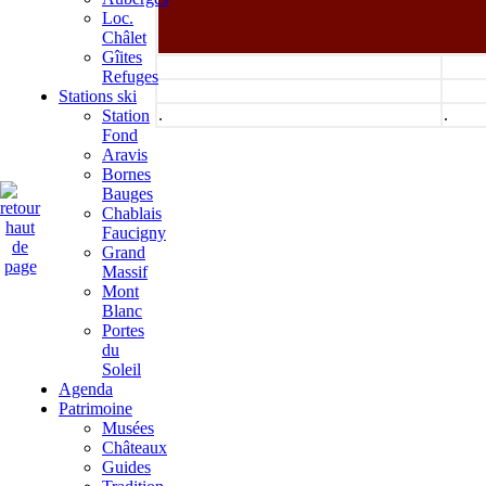
Loc.
Châlet
Gîites
Refuges
Stations ski
.
.
Station
Fond
Aravis
Bornes
Bauges
Chablais
Faucigny
Grand
Massif
Mont
Blanc
Portes
du
Soleil
Agenda
Patrimoine
Musées
Châteaux
Guides