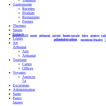
Tradition
Gastronomie
Recettes
Produits
Restaurants
Fermes
Thermes
Sports
Enfants
ialpes.com
aoste
piémont
savoie
haute-savoie
isère
geneve
val
Loisirs
administration
mentions légales
Art
Artisanat
Arts
Artisanat
Tourisme
Cartes
Offices
Voyages
Agences
74
Excursions
Administration
Sante
Pages
Jaunes