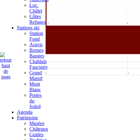
Loc.
Châlet
Gîites
.
.
Refuges
Stations ski
Station
Fond
Aravis
Bornes
Bauges
Chablais
Faucigny
.
.
Grand
Massif
Mont
Blanc
Portes
du
Soleil
Agenda
Patrimoine
Musées
Châteaux
Guides