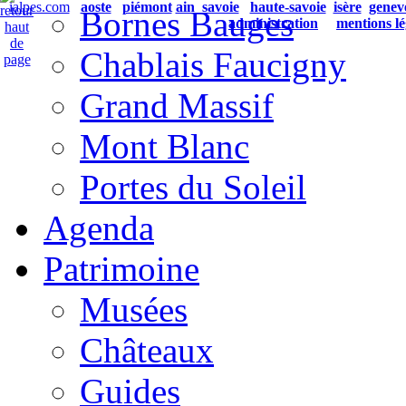
ialpes.com
aoste
piémont
ain
savoie
haute-savoie
isère
genev
Bornes Bauges
administration
mentions lé
Chablais Faucigny
Grand Massif
Mont Blanc
Portes du Soleil
Agenda
Patrimoine
Musées
Châteaux
Guides