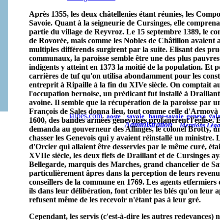
Après 1355, les deux châtellenies étant réunies, les Com
Savoie. Quant à la seigneurie de Cursinges, elle comprenait
partie du village de Reyvroz. Le 15 septembre 1389, le c
de Rovorée, mais comme les Nobles de Châtillon avaient au
multiples différends surgirent par la suite. Elisant des p
communaux, la paroisse semble être une des plus pauvres
indigents y atteint en 1373 la moitié de la population. Et p
carrières de tuf qu'on utilisa abondamment pour les con
entreprit à Ripaille à la fin du XIVe siècle. On comptait a
l'occupation bernoise, un prédicant fut installé à Draillant
avoine. Il semble que la récupération de la paroisse par u
François de Sales donna lieu, tout comme celle d'Armoyà 
ialpes.com
aoste
savoie
haute-savoie
geneve
vala
1600, des bandes armées genevoises profanèrent l'église. 
Administration
Mentions Léga
demanda au gouverneur des Allinges, le colonel Brotty, u
chasser les Genevois qui y avaient réinstallé un ministre.
d'Orcier qui allaient être desservies par le même curé, étai
XVIIe siècle, les deux fiefs de Draillant et de Cursinges a
Bellegarde, marquis des Marches, grand chancelier de Sav
particulièrement âpres dans la perception de leurs revenus
conseillers de la commune en 1769. Les agents etfermiers
ils dans leur délibération, font cribler les blés qu'on leur 
refusent même de les recevoir n'étant pas à leur gré.
Cependant, les servis (c'est-à-dire les autres redevances) n