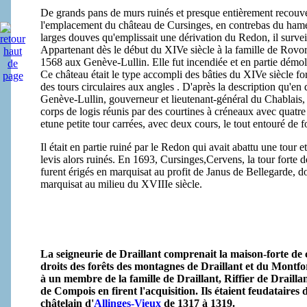
De grands pans de murs ruinés et presque entièrement recouve
l'emplacement du château de Cursinges, en contrebas du ham
larges douves qu'emplissait une dérivation du Redon, il survei
Appartenant dès le début du XIVe siècle à la famille de Rovor
1568 aux Genève-Lullin. Elle fut incendiée et en partie démol
Ce château était le type accompli des bâties du XIVe siècle f
des tours circulaires aux angles . D'après la description qu'e
Genève-Lullin, gouverneur et lieutenant-général du Chablais, 
corps de logis réunis par des courtines à créneaux avec quatr
etune petite tour carrées, avec deux cours, le tout entouré de f
Il était en partie ruiné par le Redon qui avait abattu une tour 
levis alors ruinés. En 1693, Cursinges,Cervens, la tour forte de
furent érigés en marquisat au profit de Janus de Bellegarde, do
marquisat au milieu du XVIIIe siècle.
La seigneurie de Draillant comprenait la maison-forte de c
droits des forêts des montagnes de Draillant et du Montf
à un membre de la famille de Draillant, Riffier de Drailla
de Compois en firent l'acquisition. Ils étaient feudatair
châtelain d'
Allinges-Vieux
de 1317 à 1319.