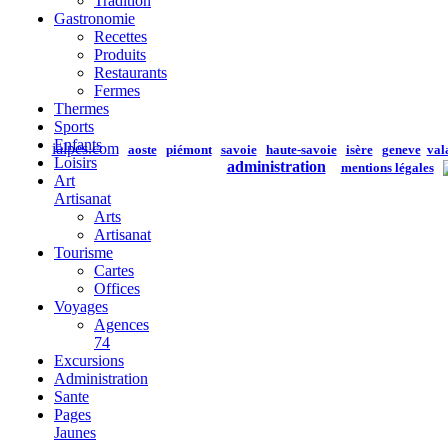
Tradition
Gastronomie
Recettes
Produits
Restaurants
Fermes
Thermes
Sports
Enfants
ialpes.com
aoste
piémont
savoie
haute-savoie
isère
geneve
val
Loisirs
administration
mentions légales
Art
Artisanat
Arts
Artisanat
Tourisme
Cartes
Offices
Voyages
Agences
74
Excursions
Administration
Sante
Pages
Jaunes