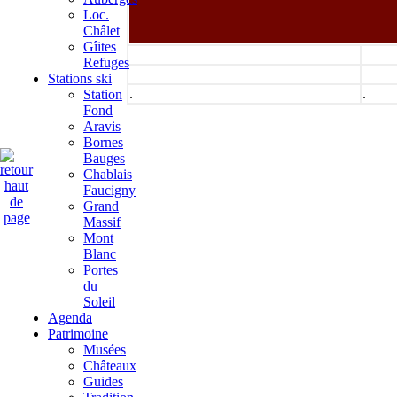
Loc.
Châlet
Gîites
Refuges
Stations ski
.
.
Station
Fond
Aravis
Bornes
Bauges
Chablais
Faucigny
Grand
Massif
Mont
Blanc
Portes
du
Soleil
Agenda
Patrimoine
Musées
Châteaux
Guides