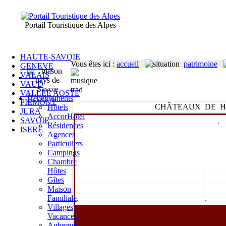
Portail Touristique des Alpes
HAUTE-SAVOIE
Vous êtes ici
:
accueil
patrimoine
GENEVE
VALAIS
VAUD
VALLEE AOSTE
Hébergements
PIEMONT
CHÂTEAUX DE H
Hôtels
JURA
AccorHotel
SAVOIE
.
Résidences
ISERE
Agences
.
Particuliers
Campings
Chambre
Hôtes
Gîtes
Maison
Familiale
.
.
Villages
Vacances
Auberges