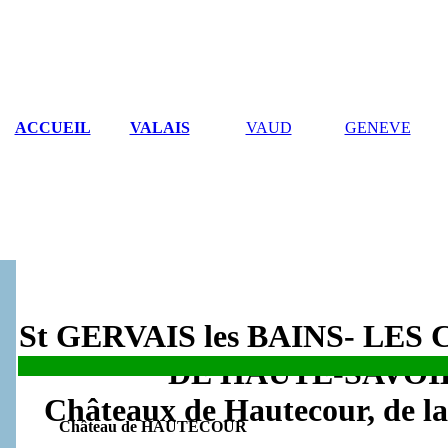
ACCUEIL
VALAIS
VAUD
GENEVE
St GERVAIS les BAINS- LE
DE HAUTE-SAVOI
.
Châteaux de Hautecour, de l
Château de HAUTECOUR