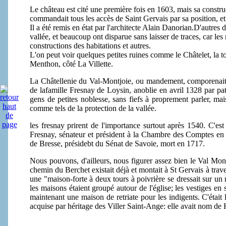
Le château est cité une première fois en 1603, mais sa construct
commandait tous les accès de Saint Gervais par sa position, 
Il a été remis en état par l'architecte Alain Danorian.D'autres 
vallée, et beaucoup ont disparue sans laisser de traces, car les
constructions des habitations et autres.
L'on peut voir quelques petites ruines comme le Châtelet, la 
Menthon, côté La Villette.
La Châtellenie du Val-Montjoie, ou mandement, comporenait 
de lafamille Fresnay de Loysin, anoblie en avril 1328 par pa
gens de petites noblesse, sans fiefs à proprement parler, ma
comme tels de la protection de la vallée.
les fresnay prirent de l'importance surtout après 1540. C'es
Fresnay, sénateur et président à la Chambre des Comptes en 
de Bresse, présidebt du Sénat de Savoie, mort en 1717.
Nous pouvons, d'ailleurs, nous figurer assez bien le Val M
chemin du Berchet existait déjà et montait à St Gervais à trave
une "maison-forte à deux tours à poivrière se dressait sur 
les maisons étaient groupé autour de l'église; les vestiges en 
maintenant une maison de retriate pour les indigents. C'était 
acquise par héritage des Viller Saint-Ange: elle avait nom de