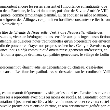
urmontent encore les restes attestent et l'importance et l'antiquité, que
mon de la Rochette, le favori du comte, puis duc de Savoie Amédée VIII;
 ce prince, comme témoignage d'amitié, lui fit épouser sa nièce Mathilde,
u seigneur des Âllinges, ce qui mit en hostilités constantes ce fier baron
ie Nouvelle que
 titre de
l'Ermile de Neue-zelle,
c'est-à-dire
Neuvecelle,
village des
ssez-nous, vieux archéologue, moins sensible aux plus ingénieuses fiction
 attendre les quelques notes traditionnelles qu'un propriétaire des enviro
 afin de pouvoir en étayer nos propres recherches. Cedigne Savoisien, q
vince, nous a déjà communiqué divers renseignements intéressants, et
 le nom a quelque droit aux sympathies genevoises, le village de Lullin
mplacement où étaient jadis les dépendances du château, c'est-à-dire
son carcan. Les fourches patibulaires se dressaient sur les confins de Vail
, est uu manoir fréquemment visité par les touristes. Le site, les environ
tres les a reproduits avec plus ou moins de succès. M. Burdallet, dont le
utation si justement méritée, a bien voulu nous retracer ce vieux castel
uvelle preuve des talents de l'artiste, et sera certainement goûtée par le