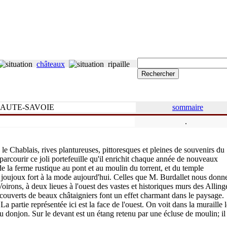
châteaux
ripaille
AUTE-SAVOIE
sommaire
.
e Chablais, rives plantureuses, pittoresques et pleines de souvenirs du
arcourir ce joli portefeuille qu'il enrichit chaque année de nouveaux
e la ferme rustique au pont et au moulin du torrent, et du temple
, joujoux fort à la mode aujourd'hui. Celles que M. Burdallet nous donn
Voirons, à deux lieues à l'ouest des vastes et historiques murs des Alling
couverts de beaux châtaigniers font un effet charmant dans le paysage.
 La partie représentée ici est la face de l'ouest. On voit dans la muraille 
 donjon. Sur le devant est un étang retenu par une écluse de moulin; il