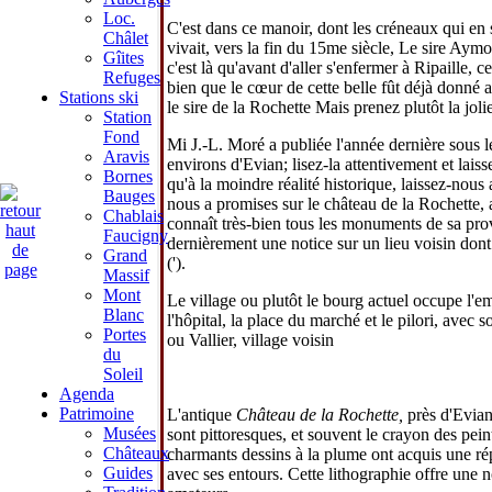
Loc.
C'est dans ce manoir, dont les créneaux qui en s
Châlet
vivait, vers la fin du 15me siècle, Le sire Ay
Gîites
c'est là qu'avant d'aller s'enfermer à Ripaille,
Refuges
bien que le cœur de cette belle fût déjà donné a
Stations ski
le sire de la Rochette Mais prenez plutôt la jol
Station
Fond
Mi J.-L. Moré a publiée l'année dernière sous le
Aravis
environs d'Evian; lisez-la attentivement et lai
Bornes
qu'à la moindre réalité historique, laissez-nous
Bauges
nous a promises sur le château de la Rochette,
Chablais
connaît très-bien tous les monuments de sa pro
Faucigny
dernièrement une notice sur un lieu voisin dont
Grand
(').
Massif
Mont
Le village ou plutôt le bourg actuel occupe l'e
Blanc
l'hôpital, la place du marché et le pilori, avec 
Portes
ou Vallier, village voisin
du
Soleil
Agenda
Patrimoine
L'antique
Château
de la Rochette,
près d'Evian
Musées
sont pittoresques, et souvent le crayon des pein
Châteaux
charmants dessins à la plume ont acquis une rép
Guides
avec ses entours. Cette lithographie offre une no