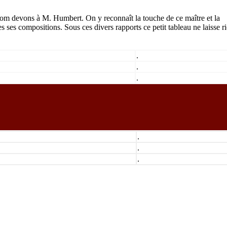
om devons à M. Humbert. On y reconnaît la touche de ce maître et la
utes ses compositions. Sous ces divers rapports ce petit tableau ne laisse r
.
.
Plan d
ais
vaud
jura
Travels-Voyages
alpes-images
les savoie
aosta valle
.
2003
ialpes
N° CNIL: 866 565
©
.
.
.