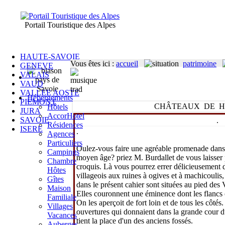
Portail Touristique des Alpes
HAUTE-SAVOIE
Vous êtes ici
:
accueil
patrimoine
GENEVE
VALAIS
VAUD
VALLEE AOSTE
Hébergements
PIEMONT
CHÂTEAUX DE H
Hôtels
JURA
AccorHotel
SAVOIE
.
Résidences
ISERE
.
Agences
Particuliers
Oulez-vous faire une agréable promenade dans l
Campings
moyen âge? priez M. Burdallet de vous laisser p
Chambre
croquis. Là vous pourrez errer délicieusement d
Hôtes
villageois aux ruines à ogives et à machicoulis
Gîtes
dans le présent cahier sont situées au pied des 
Maison
Elles couronnent une éminence dont les flancs 
Familiale
On les aperçoit de fort loin et de tous les côtés.
Villages
ouvertures qui donnaient dans la grande cour du
Vacances
tient la place d'un des anciens fossés.
Auberges