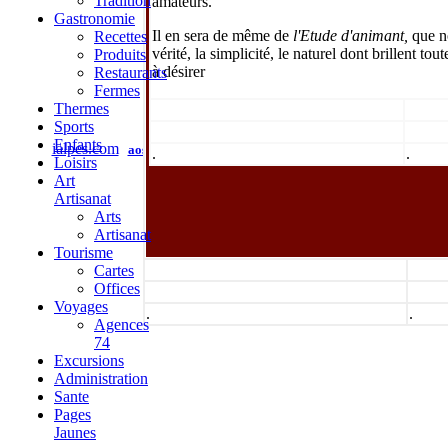
Tradition
amateurs.
Gastronomie
Il en sera de même de
l'Etude d'animant,
que n
Recettes
vérité, la simplicité, le naturel dont brillent to
Produits
à désirer
Restaurants
Fermes
Thermes
Sports
Enfants
ialpes.com
aoste
piémont
savoie
haute-savoie
isère
geneve
val
.
.
Loisirs
administration
mentions légales
Art
Artisanat
Arts
Artisanat
Tourisme
Cartes
Offices
Voyages
.
.
Agences
74
Excursions
Administration
Sante
Pages
Jaunes