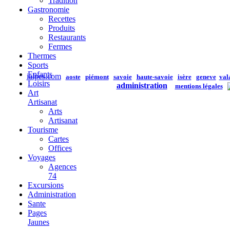
Tradition
Gastronomie
Recettes
Produits
Restaurants
Fermes
Thermes
Sports
Enfants
ialpes.com
aoste
piémont
savoie
haute-savoie
isère
geneve
val
Loisirs
administration
mentions légales
Art
Artisanat
Arts
Artisanat
Tourisme
Cartes
Offices
Voyages
Agences
74
Excursions
Administration
Sante
Pages
Jaunes