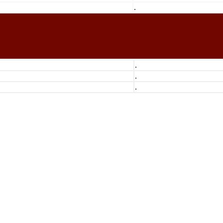
.
.
.
.