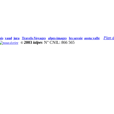
Plan d
ais
vaud
jura
Travels-Voyages
alpes-images
les savoie
aosta valle
2003
ialpes
N° CNIL: 866 565
©