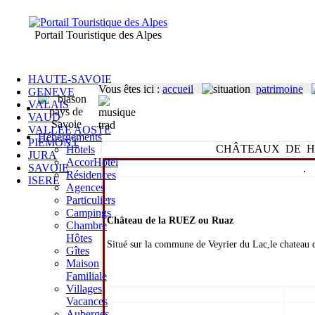
Portail Touristique des Alpes
HAUTE-SAVOIE
Vous êtes ici
:
accueil
patrimoine
GENEVE
VALAIS
VAUD
VALLEE AOSTE
Hébergements
PIEMONT
CHÂTEAUX DE H
Hôtels
JURA
AccorHotel
SAVOIE
.
Résidences
ISERE
Agences
.
Particuliers
Campings
Château de la RUEZ ou Ruaz
Chambre
Hôtes
Situé sur la commune de Veyrier du Lac,le chateau 
Gîtes
Maison
Familiale
Villages
Vacances
Auberges