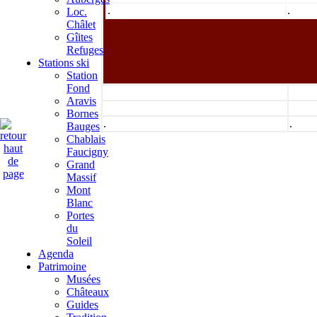
.
.
Loc.
Châlet
Gîites
Refuges
Stations ski
Station
Fond
Aravis
Bornes
.
.
Bauges
Chablais
Faucigny
Grand
Massif
Mont
Blanc
Portes
du
Soleil
Agenda
Patrimoine
Musées
Châteaux
Guides