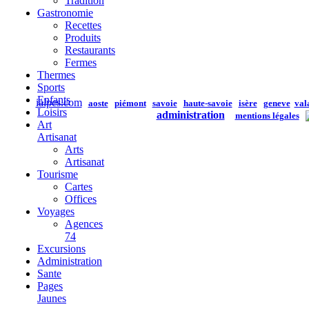
Tradition
Gastronomie
Recettes
Produits
Restaurants
Fermes
Thermes
Sports
Enfants
ialpes.com
aoste
piémont
savoie
haute-savoie
isère
geneve
val
Loisirs
administration
mentions légales
Art
Artisanat
Arts
Artisanat
Tourisme
Cartes
Offices
Voyages
Agences
74
Excursions
Administration
Sante
Pages
Jaunes