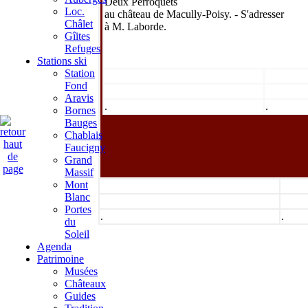
Deux Perroquets
Loc.
au château de Macully-Poisy. - S'adresser
Châlet
à M. Laborde.
Gîites
Refuges
Stations ski
Station
Fond
Aravis
.
.
Bornes
Bauges
Chablais
Faucigny
Grand
Massif
Mont
Blanc
Portes
.
.
du
Soleil
Agenda
Patrimoine
Musées
Châteaux
Guides