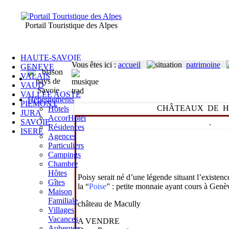
Portail Touristique des Alpes
HAUTE-SAVOIE
Vous êtes ici
:
accueil
patrimoine
GENEVE
VALAIS
VAUD
VALLEE AOSTE
Hébergements
PIEMONT
CHÂTEAUX DE H
Hôtels
JURA
AccorHotel
SAVOIE
.
Résidences
ISERE
Agences
Particuliers
Campings
Chambre
Hôtes
Poisy serait né d’une légende situant l’existen
Gîtes
la “
Poise
” : petite monnaie ayant cours à Genè
Maison
Familiale
château de Macully
Villages
Vacances
A VENDRE
Auberges