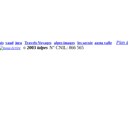
Plan d
ais
vaud
jura
Travels-Voyages
alpes-images
les savoie
aosta valle
2003
ialpes
N° CNIL: 866 565
©