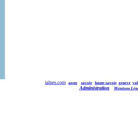
ialpes.com
aoste
savoie
haute-savoie
geneve
val
Administration
Mentions Lég