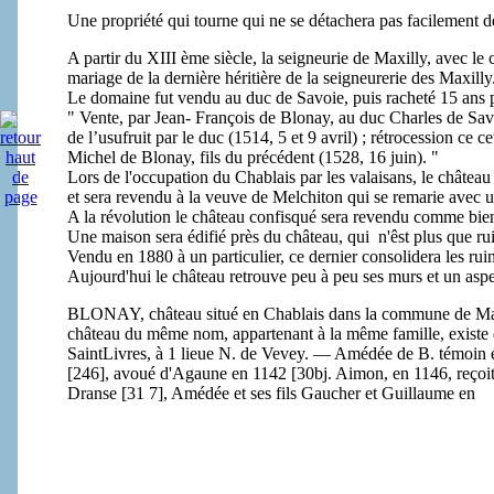
Une propriété qui tourne qui ne se détachera pas facilement 
A partir du XIII ème siècle, la seigneurie de Maxilly, avec le
mariage de la dernière héritière de la seigneurerie des Maxilly
Le domaine fut vendu au duc de Savoie, puis racheté 15 ans p
" Vente, par Jean- François de Blonay, au duc Charles de Savo
de l’usufruit par le duc (1514, 5 et 9 avril) ; rétrocession ce c
Michel de Blonay, fils du précédent (1528, 16 juin). "
Lors de l'occupation du Chablais par les valaisans, le châtea
et sera revendu à la veuve de Melchiton qui se remarie avec u
A la révolution le château confisqué sera revendu comme bien
Une maison sera édifié près du château, qui n'êst plus que ru
Vendu en 1880 à un particulier, ce dernier consolidera les rui
Aujourd'hui le château retrouve peu à peu ses murs et un asp
BLONAY, château situé en Chablais dans la commune de Maxi
château du même nom, appartenant à la même famille, exist
SaintLivres, à 1 lieue N. de Vevey. — Amédée de B. témoin 
[246], avoué d'Agaune en 1142 [30bj. Aimon, en 1146, reçoit en
Dranse [31 7], Amédée et ses fils Gaucher et Guillaume en