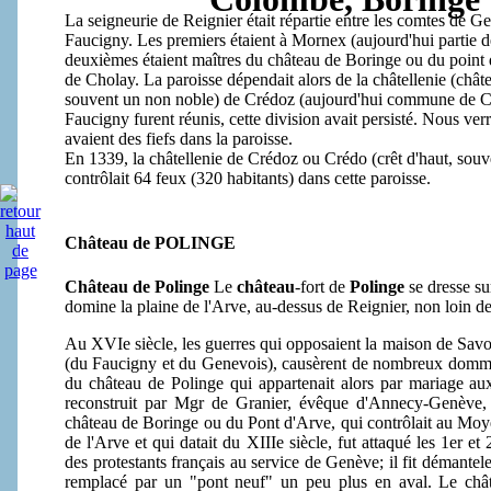
La seigneurie de Reignier était répartie entre les comtes de Ge
Faucigny. Les premiers étaient à Mornex (aujourd'hui partie 
deuxièmes étaient maîtres du château de Boringe ou du point 
de Cholay. La paroisse dépendait alors de la châtellenie (châte
souvent un non noble) de Crédoz (aujourd'hui commune de Cor
Faucigny furent réunis, cette division avait persisté. Nous ver
avaient des fiefs dans la paroisse.
En 1339, la châtellenie de Crédoz ou Crédo (crêt d'haut, sou
contrôlait 64 feux (320 habitants) dans cette paroisse.
Château de POLINGE
Château de Polinge
Le
château
-fort de
Polinge
se dresse su
domine la plaine de l'Arve, au-dessus de Reignier, non loin 
Au XVIe siècle, les guerres qui opposaient la maison de Savo
(du Faucigny et du Genevois), causèrent de nombreux dommage
du château de Polinge qui appartenait alors par mariage aux 
reconstruit par Mgr de Granier, évêque d'Annecy-Genève
château de Boringe ou du Pont d'Arve, qui contrôlait au Moy
de l'Arve et qui datait du XIIIe siècle, fut attaqué les 1er e
des protestants français au service de Genève; il fit démantele
remplacé par un "pont neuf" un peu plus en aval. Le chât