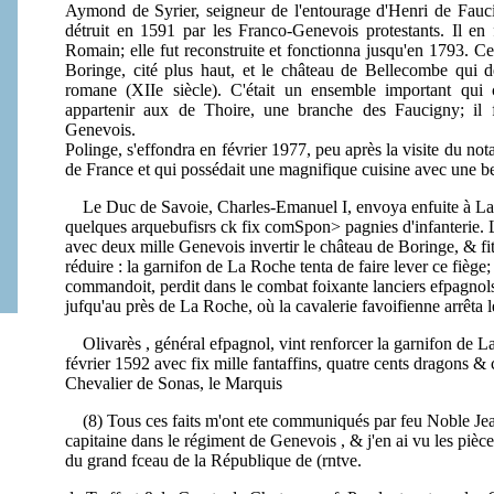
Aymond de Syrier, seigneur de l'entourage d'Henri de Faucig
détruit en 1591 par les Franco-Genevois protestants. Il en 
Romain; elle fut reconstruite et fonctionna jusqu'en 1793. Ce
Boringe, cité plus haut, et le château de Bellecombe qui de
romane (XIIe siècle). C'était un ensemble important qui 
appartenir aux de Thoire, une branche des Faucigny; il 
Genevois.
Polinge, s'effondra en février 1977, peu après la visite du not
de France et qui possédait une magnifique cuisine avec une b
Le Duc de Savoie, Charles-Emanuel I, envoya enfuite à La R
quelques arquebufisrs ck fix comSpon> pagnies d'infanterie.
avec
deux mille Genevois invertir le château de
Boringe
, & fi
réduire : la garnifon de La Roche tenta de faire lever ce fiège
commandoit, perdit dans le combat foixante lanciers efpagnols,
jufqu'au près de La Roche, où la cavalerie favoifienne arrêta 
Olivarès , général efpagnol, vint renforcer la garnifon de La R
février 1592 avec fix mille fantaffins, quatre cents dragons &
Chevalier de Sonas, le Marquis
(8) Tous ces faits m'ont ete communiqués par feu Noble Je
capitaine dans le régiment de Genevois , & j'en ai vu les pièces
du grand fceau de la République de (rntve.