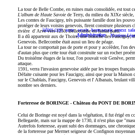
La tour de Belle Combe, en ruines mais consolidée, est tout ce 
L'album de Haute Savoie
de Terry, du milieu du XIXe siècle, 
Les comtes de Faucigny, très puissante famille dont les pouvoi
protéger de leurs voisins genevois, firent construre plusieurs c
ialpes.com
aoste
savoie
haute-savoie
geneve
vala
rivière d' Arve vers 1250, Bellecombe en faisiat parti.
Administration
Mentions Léga
Il a dû appartenir aux de Thoire, une branche des Faucigny; i
Genevois.
Bellecombe était aussi un lieu de péage.
La tour ne comportait pas de porte et pour y accéèder, l'on deva
d'autan plus que cette tour était construite sur un rocher proém
Du troisiéme étages de la tour, l'on pouvait voir Genève, perm
attaque.
1591, verra l'invasion genevoise aidée par les troupes françai
Défaite cuisante pour les Faucigny, ainsi que pour la Maison
sur le Chablais, Faucigny, Genevois et l' Albanais, brulant vil
nombre ses derniers.
Forteresse de BORINGE - Château du PONT DE BOR
Celui de Boringe est noyé dans la végétation, il fut érigé en c
Bellegarde, mais sur la mappe de 1730, il n'est plus que "mas
Autrefois forteresse, ayant subi des dommages, une chronique 
de la forteresse par Mermet seigneur de Confignon moyennant 