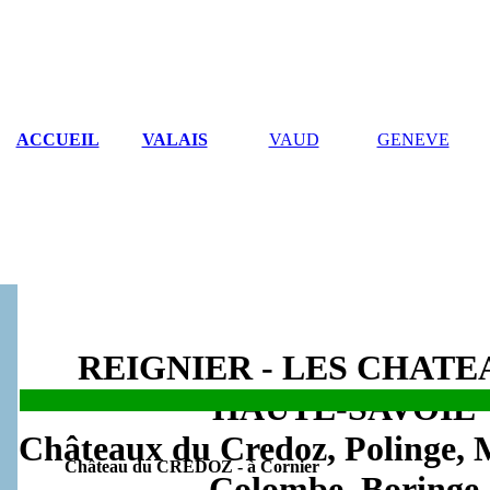
ACCUEIL
VALAIS
VAUD
GENEVE
REIGNIER - LES CHATE
HAUTE-SAVOIE
.
Châteaux du Credoz, Polinge, M
Château du CREDOZ - à Cornier
Colombe, Boringe