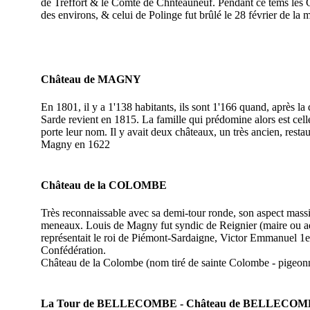
de Treffort & le Comte de Chnteauneuf. Pendant ce tems les G
des environs, & celui de Polinge fut brûlé le 28 février de la
Château de MAGNY
En 1801, il y a 1'138 habitants, ils sont 1'166 quand, après l
Sarde revient en 1815. La famille qui prédomine alors est ce
porte leur nom. Il y avait deux châteaux, un très ancien, resta
Magny en 1622
Château de la COLOMBE
Très reconnaissable avec sa demi-tour ronde, son aspect massif
meneaux. Louis de Magny fut syndic de Reignier (maire ou adj
représentait le roi de Piémont-Sardaigne, Victor Emmanuel 1e
Confédération.
Château de la Colombe (nom tiré de sainte Colombe - pigeonn
La Tour de BELLECOMBE
- Château de BELLECO