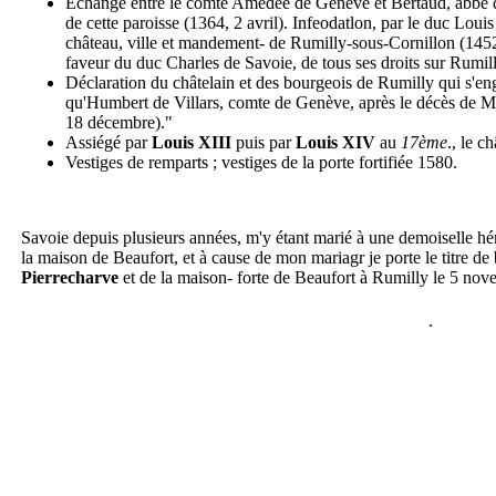
Echange entre le comte Amédée de Genève et Bertaud, abbe d
de cette paroisse (1364, 2 avril). Infeodatlon, par le duc Lou
château, ville et mandement- de Rumilly-sous-Cornillon (145
faveur du duc Charles de Savoie, de tous ses droits sur Rumill
Déclaration du châtelain et des bourgeois de Rumilly qui s'e
qu'Humbert de Villars, comte de Genève, après le décès de 
18 décembre)."
Assiégé par
Louis XIII
puis par
Louis XIV
au
17ème
., le c
Vestiges de remparts ; vestiges de la porte fortifiée 1580.
Savoie depuis plusieurs années, m'y étant marié à une demoiselle hé
la maison de Beaufort, et à cause de mon mariagr je porte le titre de 
Pierrecharve
et de la maison- forte de Beaufort à Rumilly le 5 no
.