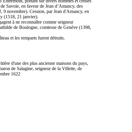
’Entremont, portant sur divers hommes et censes
is de Savoie, en faveur de Jean d’Amancy, des
2, 9 novembre). Cession, par Jean d'Arnancy, en
y (1518, 21 janvier).
ngagent à ne reconnaître comme seigneur
Mathilde de Boulogne, comtesse de Genève (1398,
hâteau et les remparts furent détruits.
ritière d'une des plus ancienne maisons du pays,
baron de Salagine, seigneur de la Villette, de
vembre 1622