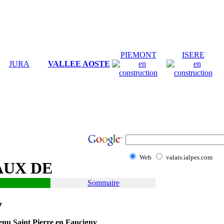
PIEMONT
ISERE
JURA
VALLEE AOSTE
Web
valais.ialpes.com
AUX DE
Sommaire
y
enu Saint Pierre en Faucigny