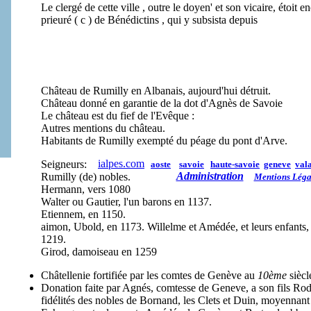
Le clergé de cette ville , outre le doyen' et son vicaire, étoit
prieuré ( c ) de Bénédictins , qui y subsista depuis
Château de Rumilly en Albanais, aujourd'hui détruit.
Château donné en garantie de la dot d'Agnès de Savoie
Le château est du fief de l'Evêque :
Autres mentions du château.
Habitants de Rumilly exempté du péage du pont d'Arve.
ialpes.com
Seigneurs:
aoste
savoie
haute-savoie
geneve
vala
Administration
Rumilly (de) nobles.
Mentions Léga
Hermann, vers 1080
Walter ou Gautier, l'un barons en 1137.
Etiennem, en 1150.
aimon, Ubold, en 1173. Willelme et Amédée, et leurs enfants
1219.
Girod, damoiseau en 1259
Châtellenie fortifiée par les comtes de Genève au
10ème
siècl
Donation faite par Agnés, comtesse de Geneve, a son fils Rodo
fidélités des nobles de Bornand, les Clets et Duin, moyennant