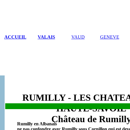
ACCUEIL
VALAIS
VAUD
GENEVE
RUMILLY - LES CHATE
HAUTE-SAVOIE
.
Château de Rumill
Rumilly en Albanais
ne pas confondre avec Rumilly
sous Cornillon qui est dev