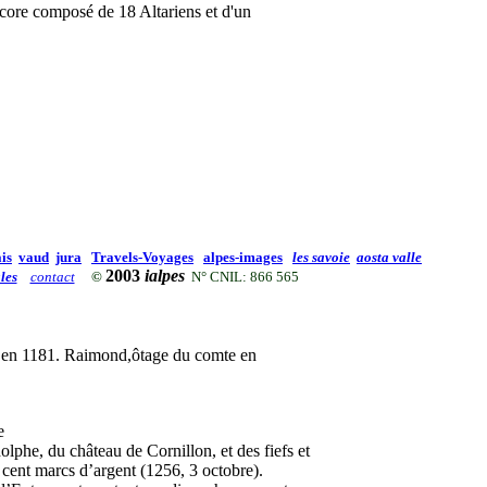
 encore composé de 18 Altariens et d'un
is
vaud
jura
Travels-Voyages
alpes-images
les savoie
aosta valle
2003
ialpes
les
contact
©
N° CNIL: 866 565
, en 1181. Raimond,ôtage du comte en
e
lphe, du château de Cornillon, et des fiefs et
 cent marcs d’argent (1256, 3 octobre).