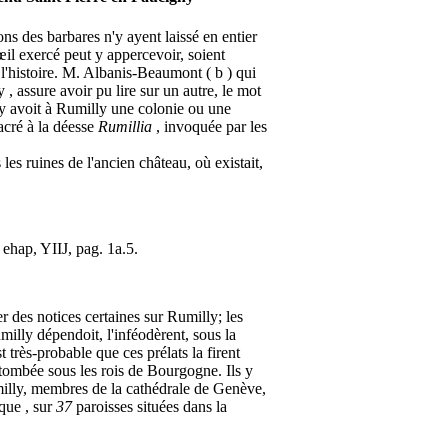
ons des barbares n'y ayent laissé en entier
l exercé peut y appercevoir, soient
l'histoire. M. Albanis-Beaumont ( b ) qui
, assure avoir pu lire sur un autre, le mot
il y avoit à Rumilly une colonie ou une
acré à la déesse
Rumillia
, invoquée par les
 les ruines de l'ancien château, où existait,
» ehap, YIIJ, pag. 1a.5.
r des notices certaines sur Rumilly; les
illy dépendoit, l'inféodèrent, sous la
très-probable que ces prélats la firent
re tombée sous les rois de Bourgogne. Ils y
umilly, membres de la cathédrale de Genève,
êque , sur
37
paroisses situées dans la