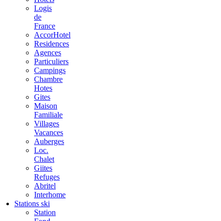
Logis
de
France
AccorHotel
Residences
Agences
Particuliers
Campings
Chambre
Hotes
Gites
Maison
Familiale
Villages
Vacances
Auberges
Loc.
Chalet
Giites
Refuges
Abritel
Interhome
Stations ski
Station