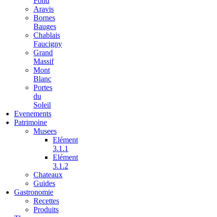
Fond
Aravis
Bornes
Bauges
Chablais
Faucigny
Grand
Massif
Mont
Blanc
Portes
du
Soleil
Evenements
Patrimoine
Musees
Elément
3.1.1
Elément
3.1.2
Chateaux
Guides
Gastronomie
Recettes
Produits