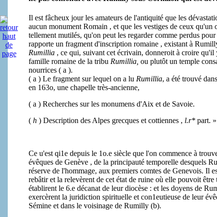
Il est fâcheux jour les amateurs de l'antiquité que les dévastati
aucun monument Romain , et que les vestiges de ceux qu'un œi
tellement mutilés, qu'on peut les regarder comme perdus pour 
rapporte un fragment d'inscription romaine , existant à Rumilly 
Rumillia
, ce qui, suivant cet écrivain, donneroit à croire qu'
famille romaine de la tribu
Rumillia,
ou plutôt un temple cons
nourrices ( a ).
( a ) Le fragment sur lequel on a lu
Rumillia
, a été trouvé dans
en 163o, une chapelle très-ancienne,
( a ) Recherches sur les monumens d'Aix et de Savoie.
(
h
) Description des Alpes grecques et cottiennes ,
l.r*
part. 
Ce u'est qi1e depuis le 1o.e siècle que l'on commence à trouve
évêques de Genève , de la principauté temporelle desquels Rum
réserve de l'hommage, aux premiers comtes de Genevois. Il est 
rebâtir et la relevèrent de cet état de ruine où elle pouvoit êt
établirent le 6.e décanat de leur diocèse : et les doyens de R
exercèrent la juridiction spirituelle et con1eutieuse de leur év
Sémine et dans le voisinage de Rumilly (b).