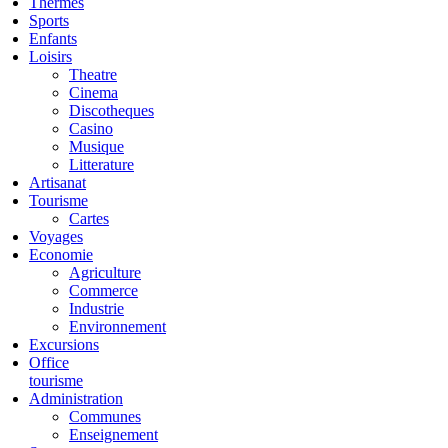
Thermes
Sports
Enfants
Loisirs
Theatre
Cinema
Discotheques
Casino
Musique
Litterature
Artisanat
Tourisme
Cartes
Voyages
Economie
Agriculture
Commerce
Industrie
Environnement
Excursions
Office
tourisme
Administration
Communes
Enseignement