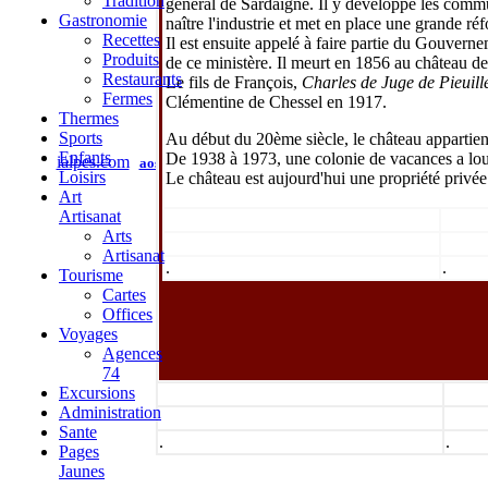
Tradition
général de Sardaigne. Il y développe les communi
Gastronomie
naître l'industrie et met en place une grande ré
Recettes
Il est ensuite appelé à faire partie du Gouvern
Produits
de ce ministère. Il meurt en 1856 au château de 
Restaurants
Le fils de François,
Charles de Juge de Pieuill
Fermes
Clémentine de Chessel en 1917.
Thermes
Sports
Au début du 20ème siècle, le château appartie
Enfants
De 1938 à 1973, une colonie de vacances a lou
ialpes.com
aoste
piémont
savoie
haute-savoie
isère
geneve
val
Loisirs
Le château est aujourd'hui une propriété privée
administration
mentions légales
Art
Artisanat
Arts
Artisanat
.
.
Tourisme
Cartes
Offices
Voyages
Agences
74
Excursions
Administration
Sante
.
.
Pages
Jaunes