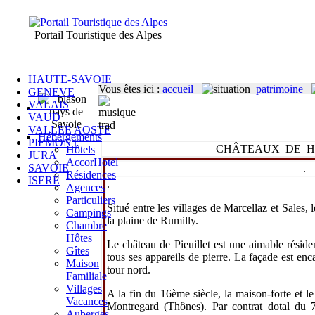
Portail Touristique des Alpes
HAUTE-SAVOIE
Vous êtes ici
:
accueil
patrimoine
GENEVE
VALAIS
VAUD
VALLEE AOSTE
Hébergements
PIEMONT
CHÂTEAUX DE H
Hôtels
JURA
AccorHotel
SAVOIE
.
Résidences
ISERE
.
Agences
Particuliers
Situé entre les villages de Marcellaz et Sales,
Campings
la plaine de Rumilly.
Chambre
Hôtes
Le château de Pieuillet est une aimable résid
Gîtes
tous ses appareils de pierre. La façade est en
Maison
tour nord.
Familiale
Villages
A la fin du 16ème siècle, la maison-forte et l
Vacances
Montregard (Thônes). Par contrat dotal du 
Auberges