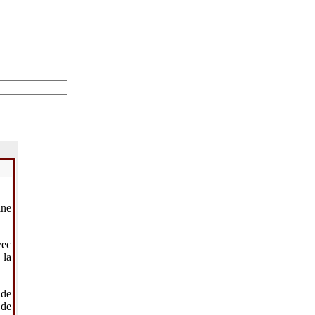
ine
vec
 la
 de
 de