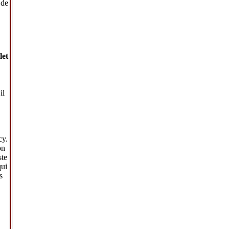
 de
il
cy.
on
ste
qui
s