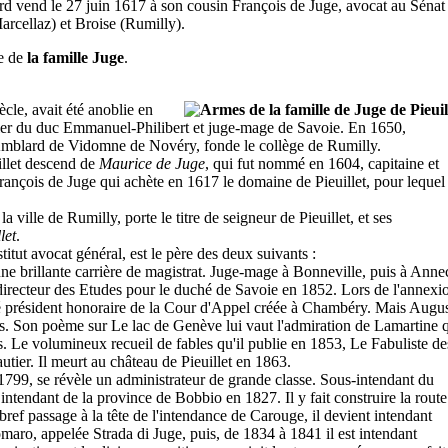
rd vend le 27 juin 1617 à son cousin François de Juge, avocat au Sénat
arcellaz) et Broise (Rumilly).
re de
la famille Juge
.
ècle, avait été anoblie en
iller du duc Emmanuel-Philibert et juge-mage de Savoie. En 1650,
t Amblard de Vidomne de Novéry, fonde le collège de Rumilly.
uillet descend de
Maurice de Juge
, qui fut nommé en 1604, capitaine et
 François de Juge qui achète en 1617 le domaine de Pieuillet, pour lequel 
la ville de Rumilly, porte le titre de seigneur de Pieuillet, et ses
let
.
stitut avocat général, est le père des deux suivants :
une brillante carrière de magistrat. Juge-mage à Bonneville, puis à Anne
 directeur des Etudes pour le duché de Savoie en 1852. Lors de l'annexi
mé président honoraire de la Cour d'Appel créée à Chambéry. Mais Augu
ires. Son poème sur Le lac de Genève lui vaut l'admiration de Lamartine 
es. Le volumineux recueil de fables qu'il publie en 1853, Le Fabuliste de
autier. Il meurt au château de Pieuillet en 1863.
 1799, se révèle un administrateur de grande classe. Sous-intendant du
ntendant de la province de Bobbio en 1827. Il y fait construire la route
ref passage à la tête de l'intendance de Carouge, il devient intendant
omaro, appelée Strada di Juge, puis, de 1834 à 1841 il est intendant