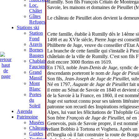
Rumilly. Son fils François Critain de Montrega
Loc.
Savoie, les maisons et domaines de Pieuillet (M
Châlet
Gîites
Le château de Pieuillet alors devient la demeu
Refuges
Stations ski
Station
Cette famille, établie à Rumilly dès le 14ème si
Fond
1498 et au XVIe siècle, Pierre Juge est conse
Aravis
Philiberte de Juge, veuve du conseiller d'Eta
Bornes
La branche de cette famille qui s'installe à Pie
Bauges
châtelain de la ville de Rumilly. C'est son fils
Chablais
doit encore 3000 florins en 1619.
Faucigny
En 1763, noble
Jean-Denis de Juge
, syndic de 
Grand
descendants porteront le nom
de Juge de Pieuil
Massif
Son fils,
Jean-Joseph de Juge de Pieuillet
, sub
Mont
Né en 1797,
Auguste de Juge de Pieuillet
fait 
Blanc
il entre au Sénat de Savoie en 1840 et devient
Portes
de la Savoie à la France, en 1860, il est nom
du
Juge est surtout connu pour ses talents littéra
Soleil
patronne son recueil des Inspirations religieus
Agenda
Alpes, lui vaut les félicitations de Théophile G
Patrimoine
Son frère
François de Juge de Pieuillet
, né en
Musées
Genevois, puis de Savoie propre, il est nommé i
Châteaux
reliant Bobbio à Tortona et Voghera. Après un b
Guides
d'Oneglia où il fait construire la route de Borg