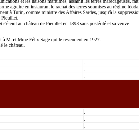
cations et les liaisons maritimes, assainit les terres marécageuses, fait
forme agraire en instaurant le rachat des terres soumises au régime féodal
ement à Turin, comme ministre des Affaires Sardes, jusqu'à la suppressio
Pieuillet.
et
s'éteint au château de Pieuillet en 1893 sans postérité et sa veuve
nt à M. et Mme Félix Sage qui le revendent en 1927.
é le château.
Plan d
ais
vaud
jura
Travels-Voyages
alpes-images
les savoie
aosta valle
2003
ialpes
N° CNIL: 866 565
©
.
.
.
.
.
.