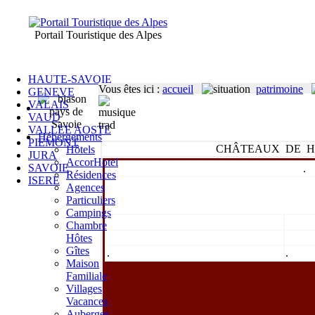
Portail Touristique des Alpes
HAUTE-SAVOIE
Vous êtes ici
:
accueil
patrimoine
GENEVE
VALAIS
VAUD
VALLEE AOSTE
Hébergements
PIEMONT
CHÂTEAUX DE H
Hôtels
JURA
AccorHotel
SAVOIE
.
Résidences
ISERE
Agences
Particuliers
Campings
Chambre
Hôtes
Gîtes
.
.
Maison
Familiale
Villages
Vacances
Auberges