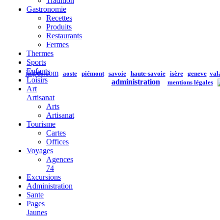
Tradition
Gastronomie
Recettes
Produits
Restaurants
Fermes
Thermes
Sports
Enfants
ialpes.com
aoste
piémont
savoie
haute-savoie
isère
geneve
val
Loisirs
administration
mentions légales
Art
Artisanat
Arts
Artisanat
Tourisme
Cartes
Offices
Voyages
Agences
74
Excursions
Administration
Sante
Pages
Jaunes