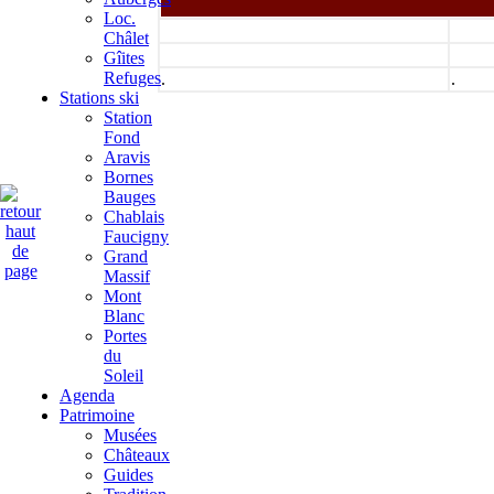
Loc.
Châlet
Gîites
Refuges
.
.
Stations ski
Station
Fond
Aravis
Bornes
Bauges
Chablais
Faucigny
Grand
Massif
Mont
Blanc
Portes
du
Soleil
Agenda
Patrimoine
Musées
Châteaux
Guides