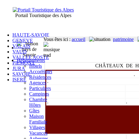
Portail Touristique des Alpes
HAUTE-SAVOIE
Vous êtes ici
:
accueil
patrimoine
GENEVE
VALAIS
VAUD
VALLEE AOSTE
Hébergements
PIEMONT
CHÂTEAUX DE H
Hôtels
JURA
AccorHotel
SAVOIE
.
Résidences
ISERE
.
Agences
Particuliers
Campings
Chambre
.
.
Hôtes
Gîtes
Maison
Familiale
Villages
Vacances
Auberges