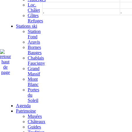
Loc.
Châlet
.
.
Gîites
Refuges
Stations ski
Station
Fond
Aravis
Bornes
Bauges
Chablais
Faucigny
Grand
Massif
Mont
Blanc
Portes
du
Soleil
Agenda
Patrimoine
Musées
Châteaux
Guides