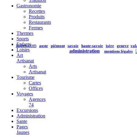
Tradition
Gastronomie
Recettes
Produits
Restaurants
Fermes
Thermes
Sports
Enfants
ialpes.com
aoste
piémont
savoie
haute-savoie
isère
geneve
val
Loisirs
administration
mentions légales
Art
Artisanat
Arts
Artisanat
Tourisme
Cartes
Offices
Voyages
Agences
74
Excursions
Administration
Sante
Pages
Jaunes