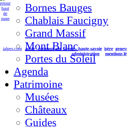
Bornes Bauges
Chablais Faucigny
Grand Massif
Mont Blanc
ialpes.com
aoste
piémont
ain
savoie
haute-savoie
isère
genev
administration
mentions lé
Portes du Soleil
Agenda
Patrimoine
Musées
Châteaux
Guides