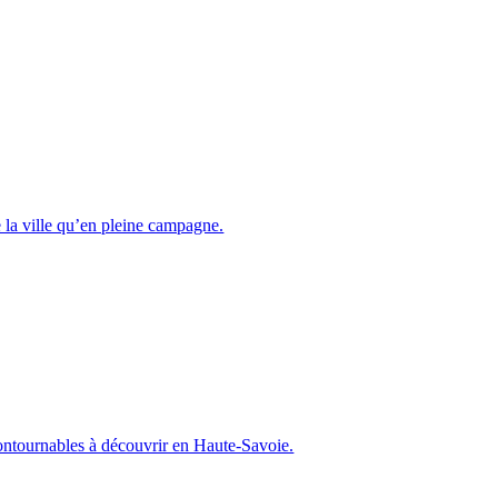
 la ville qu’en pleine campagne.
contournables à découvrir en Haute-Savoie.