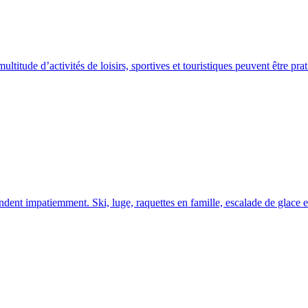
itude d’activités de loisirs, sportives et touristiques peuvent être prat
ndent impatiemment. Ski, luge, raquettes en famille, escalade de glace e