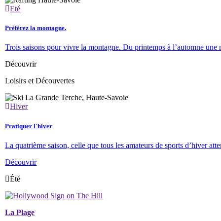
Eté
Préférez la montagne.
Trois saisons pour vivre la montagne. Du printemps à l’automne une mult
Découvrir
Loisirs et Découvertes
Hiver
Pratiquer l'hiver
La quatrième saison, celle que tous les amateurs de sports d’hiver atte
Découvrir
Été
La Plage