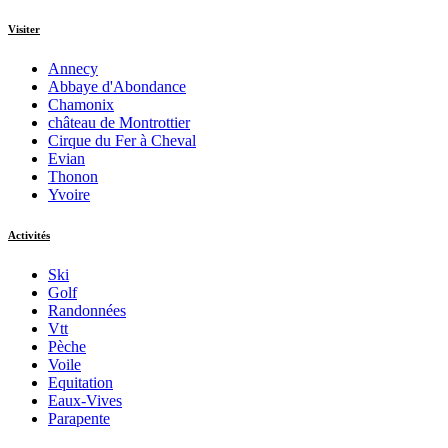
Visiter
Annecy
Abbaye d'Abondance
Chamonix
château de Montrottier
Cirque du Fer à Cheval
Evian
Thonon
Yvoire
Activités
Ski
Golf
Randonnées
Vtt
Pèche
Voile
Equitation
Eaux-Vives
Parapente