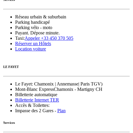
Réseau urbain & suburbain
Parking handicapé
Parking vélo - moto
Payant. Dépose minute.
Taxi:
Appeler +33 450 370 505
Réserver un Hôtels
Location voiture
LE FAYET
Le Fayet
: Chamonix | Annemasse| Paris TGV)
Mont-Blanc Express
Chamonix - Martigny CH
Billetterie automatique
Billetterie Internet TER
Accès & Toilettes:
Impasse des 2 Gares -
Plan
Services