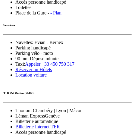
Accès personne handicapé
Toilettes
Place de la Gare -
-
Plan
Services
Navettes: Evian - Bernex
Parking handicapé
Parking vélo - moto
90 mn. Dépose minute.
Taxi:
Appeler +33 450 750 317
Réserver un Hôtels
Location voiture
THONON-les-BAINS
Thonon
: Chambéry | Lyon | Mâcon
Léman Express
Genève
Billetterie automatique
Billetterie Internet TER
Accès personne handicapé