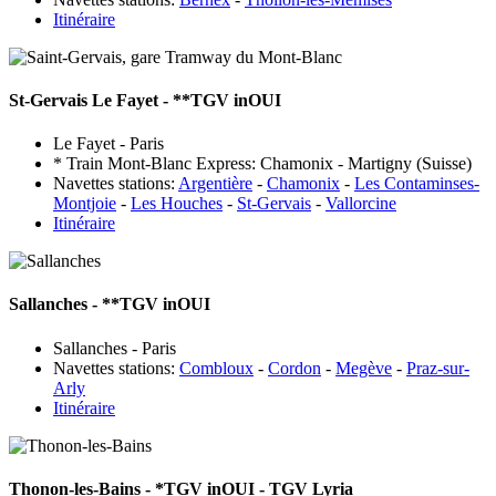
Itinéraire
St-Gervais Le Fayet
- **TGV inOUI
Le Fayet - Paris
* Train Mont-Blanc Express: Chamonix - Martigny (Suisse)
Navettes stations:
Argentière
-
Chamonix
-
Les Contaminses-
Montjoie
-
Les Houches
-
St-Gervais
-
Vallorcine
Itinéraire
Sallanches
- **TGV inOUI
Sallanches - Paris
Navettes stations:
Combloux
-
Cordon
-
Megève
-
Praz-sur-
Arly
Itinéraire
Thonon-les-Bains
- *TGV inOUI - TGV Lyria