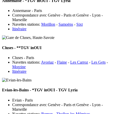
Annemasse
- *TGV inOUI - TGV Lyria
Annemasse - Paris
Correspondance avec Genève - Paris et Genève - Lyon -
Marseille
Navettes stations:
Morillon
-
Samoëns
-
Sixt
Itinéraire
Cluses
- **TGV inOUI
Cluses - Paris
Navettes stations:
Avoriaz
-
Flaine
-
Les Carroz
-
Les Gets
-
Morzine
Itinéraire
Evian-les-Bains
- *TGV inOUI - TGV Lyria
Evian - Paris
Correspondance avec Genève - Paris et Genève - Lyon -
Marseille
Navettes stations:
Bernex
-
Thollon-les-Mémises