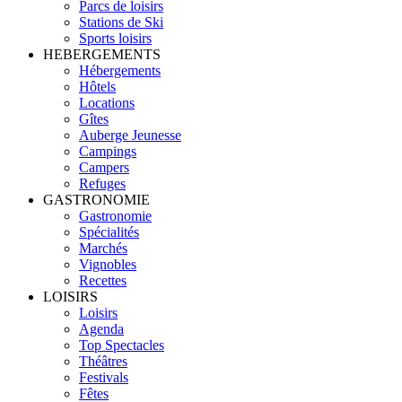
Parcs de loisirs
Stations de Ski
Sports loisirs
HEBERGEMENTS
Hébergements
Hôtels
Locations
Gîtes
Auberge Jeunesse
Campings
Campers
Refuges
GASTRONOMIE
Gastronomie
Spécialités
Marchés
Vignobles
Recettes
LOISIRS
Loisirs
Agenda
Top Spectacles
Théâtres
Festivals
Fêtes