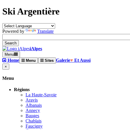
Ski Argentière
Powered by
Translate
iAlpes
Menu
Home
Galerie
♥
Et Aussi
Menu
Sites
×
Menu
Régions
La Haute-Savoie
Aravis
Albanais
Annecy
Bauges
Chablais
Faucigny