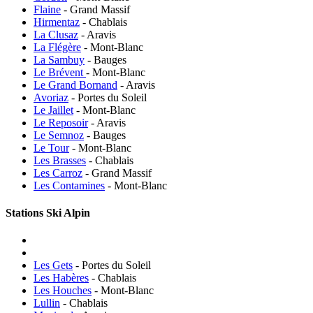
Flaine
- Grand Massif
Hirmentaz
- Chablais
La Clusaz
- Aravis
La Flégère
- Mont-Blanc
La Sambuy
- Bauges
Le Brévent
- Mont-Blanc
Le Grand Bornand
- Aravis
Avoriaz
- Portes du Soleil
Le Jaillet
- Mont-Blanc
Le Reposoir
- Aravis
Le Semnoz
- Bauges
Le Tour
- Mont-Blanc
Les Brasses
- Chablais
Les Carroz
- Grand Massif
Les Contamines
- Mont-Blanc
Stations Ski Alpin
Les Gets
- Portes du Soleil
Les Habères
- Chablais
Les Houches
- Mont-Blanc
Lullin
- Chablais