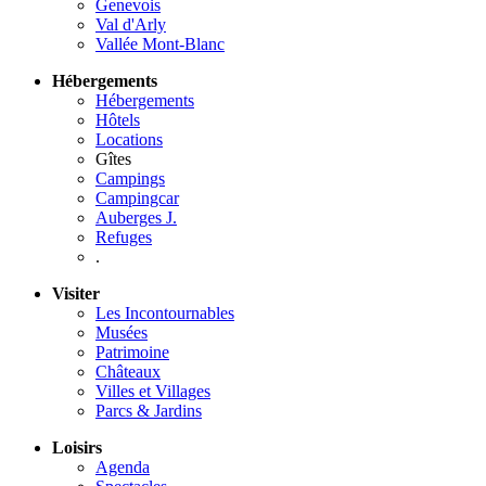
Genevois
Val d'Arly
Vallée Mont-Blanc
Hébergements
Hébergements
Hôtels
Locations
Gîtes
Campings
Campingcar
Auberges J.
Refuges
.
Visiter
Les Incontournables
Musées
Patrimoine
Châteaux
Villes et Villages
Parcs & Jardins
Loisirs
Agenda