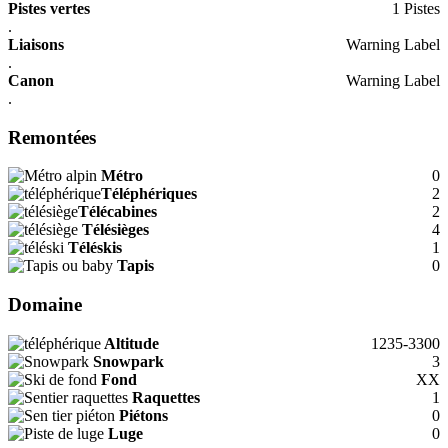
Pistes vertes
1 Pistes
.
Liaisons
Warning Label
.
Canon
Warning Label
.
Remontées
Métro
0
Téléphériques
2
Télécabines
2
Télésièges
4
Téléskis
1
Tapis
0
Domaine
Altitude
1235-3300
Snowpark
3
Fond
XX
Raquettes
1
Piétons
0
Luge
0