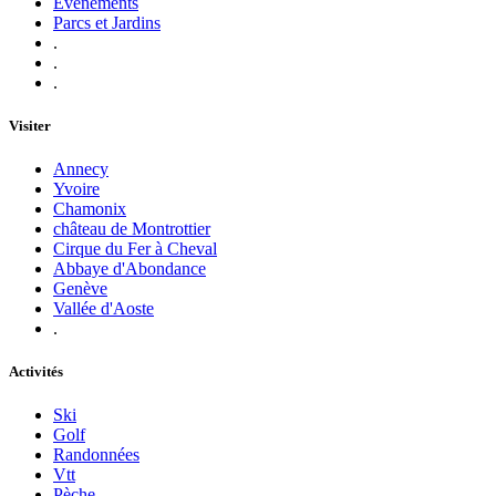
Evénements
Parcs et Jardins
.
.
.
Visiter
Annecy
Yvoire
Chamonix
château de Montrottier
Cirque du Fer à Cheval
Abbaye d'Abondance
Genève
Vallée d'Aoste
.
Activités
Ski
Golf
Randonnées
Vtt
Pèche