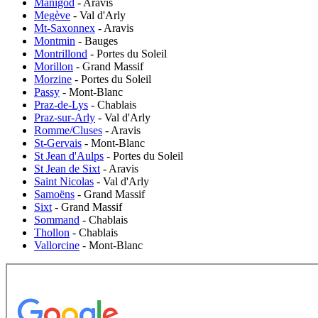
Manigod
- Aravis
Megève
- Val d'Arly
Mt-Saxonnex
- Aravis
Montmin
- Bauges
Montrillond
- Portes du Soleil
Morillon
- Grand Massif
Morzine
- Portes du Soleil
Passy
- Mont-Blanc
Praz-de-Lys
- Chablais
Praz-sur-Arly
- Val d'Arly
Romme/Cluses
- Aravis
St-Gervais
- Mont-Blanc
St Jean d'Aulps
- Portes du Soleil
St Jean de Sixt
- Aravis
Saint Nicolas
- Val d'Arly
Samoëns
- Grand Massif
Sixt
- Grand Massif
Sommand
- Chablais
Thollon
- Chablais
Vallorcine
- Mont-Blanc