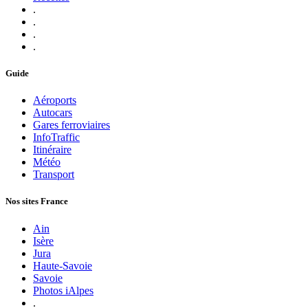
.
.
.
.
Guide
Aéroports
Autocars
Gares ferroviaires
InfoTraffic
Itinéraire
Météo
Transport
Nos sites France
Ain
Isère
Jura
Haute-Savoie
Savoie
Photos iAlpes
.