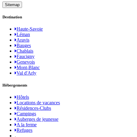
Sitemap
Destination
Haute-Savoie
Léman
Aravis
Bauges
Chablais
Faucigny
Genevois
Mont-Blanc
Val d'Arly
Hébergements
Hôtels
Locations de vacances
Résidences-Clubs
Campings
Auberges de jeunesse
A la ferme
Refuges
.