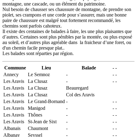
montagne, une cascade, ou un élément du patrimoine.
Nul besoin de chausser ses chaussure de montagne, de prendre son
piolet, ses crampons et une corde pour s’assurer, mais une bonne
paire de chaussure est malgré tout fortement recommandé, les
chemins sont parfois cahoteux.
Il existe des centaines de balades à faire, les une plus plaisantes que
d’autres. Certaines sont plus pénibles par la montée, ou plus exposé
au soleil, et d’autres plus agréable dans la fraicheur d’une foret, ou
d'un chemin facile presque plat..
Les balades sont réparties par région.
Commune
Lieu
Balade
-
-
Annecy
Le Semnoz
-
-
-
Les Aravis
La Clusaz
-
-
-
Les Aravis
La Clusaz
Beauregard
Les Aravis
La Clusaz
Col des Aravis
Les Aravis
Le Grand-Bornand
-
-
-
Les Aravis
Manigod
-
-
-
Les Aravis
Thônes
-
-
-
Les Aravis
St-Jean de Sixt
-
-
-
Albanais
Chaumont
-
-
-
Albanay
Seyssel
-
-
-