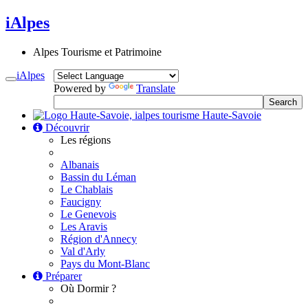
iAlpes
Alpes Tourisme et Patrimoine
iAlpes
Toggle
Powered by
Translate
navigation
Haute-Savoie
Découvrir
Les régions
Albanais
Bassin du Léman
Le Chablais
Faucigny
Le Genevois
Les Aravis
Région d'Annecy
Val d'Arly
Pays du Mont-Blanc
Préparer
Où Dormir ?