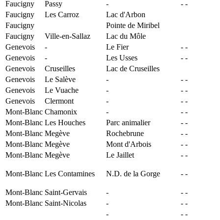
Faucigny
Passy
-
-
-
Faucigny
Les Carroz
Lac d'Arbon
Faucigny
Pointe de Miribel
Faucigny
Ville-en-Sallaz
Lac du Môle
Genevois
-
Le Fier
-
-
Genevois
-
Les Usses
-
-
Genevois
Cruseilles
Lac de Cruseilles
Genevois
Le Salève
-
-
-
Genevois
Le Vuache
-
-
-
Genevois
Clermont
-
-
-
Mont-Blanc
Chamonix
-
-
-
Mont-Blanc
Les Houches
Parc animalier
-
-
Mont-Blanc
Megève
Rochebrune
-
-
Mont-Blanc
Megève
Mont d'Arbois
-
-
Mont-Blanc
Megève
Le Jaillet
-
-
Mont-Blanc
Les Contamines
N.D. de la Gorge
-
-
Mont-Blanc
Saint-Gervais
-
-
-
Mont-Blanc
Saint-Nicolas
-
-
-
-
-
-