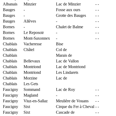
Albanais
Minzier
Lac de Minzier
-
-
Bauges
-
Fosse aux ours
-
-
Bauges
-
Grotte des Bauges
-
-
Bauges
Allèves
-
-
-
Bornes
-
Chalet de Balme
-
-
Bornes
Le Reposoir
-
-
-
Bornes
Mont-Saxonnex
-
-
-
Chablais
Vacheresse
Bise
Chablais
Châtel
Col de
Chablais
Marais de
Chablais
Bellevaux
Lac de Vallon
Chablais
Montriond
Lac de Montriond
Chablais
Montriond
Les Lindarets
Chablais
Morzine
Lac de
Chablais
Les Gets
Faucigny
Sommand
Lac de Roy
-
-
Faucigny
Magland
-
-
-
Faucigny
Viuz-en-Sallaz
Meulière de Vouans
-
-
Faucigny
Sixt
Cirque du Fer à Cheval
-
-
Faucigny
Sixt
Cascade de
-
-