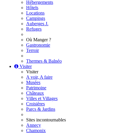
Hébergements
Hôtels
Locations
Campings
Auberges J.
Refuges
Où Manger ?
Gastronomie
Terroir
Thermes & Balnéo
Visiter
Visiter
A voir, A faire
Musées
Patrimoine
Châteaux
Villes et Villages
Croisières
Parcs & Jardins
Sites incontournables
Annecy
Chamonix