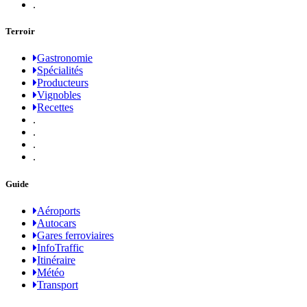
.
Terroir
Gastronomie
Spécialités
Producteurs
Vignobles
Recettes
.
.
.
.
Guide
Aéroports
Autocars
Gares ferroviaires
InfoTraffic
Itinéraire
Météo
Transport