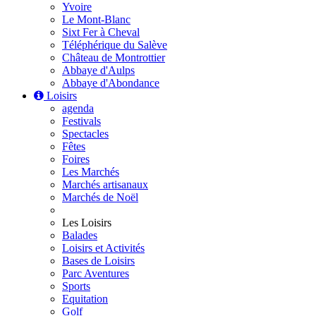
Yvoire
Le Mont-Blanc
Sixt Fer à Cheval
Téléphérique du Salève
Château de Montrottier
Abbaye d'Aulps
Abbaye d'Abondance
Loisirs
agenda
Festivals
Spectacles
Fêtes
Foires
Les Marchés
Marchés artisanaux
Marchés de Noël
Les Loisirs
Balades
Loisirs et Activités
Bases de Loisirs
Parc Aventures
Sports
Equitation
Golf