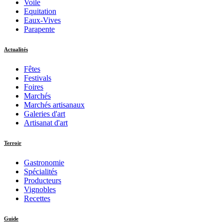
Voile
Equitation
Eaux-Vives
Parapente
Actualités
Fêtes
Festivals
Foires
Marchés
Marchés artisanaux
Galeries d'art
Artisanat d'art
Terroir
Gastronomie
Spécialités
Producteurs
Vignobles
Recettes
Guide