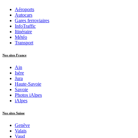
Aéroports
Autocars
Gares ferroviaires
InfoTraffic
Itinéraire
Météo
Transport
Nos sites France
Ain
Isère
Jura
Haute-Savoie
Savoie
Photos iAlpes
iAlpes
Nos sites Suisse
Genève
Valais
Vaud