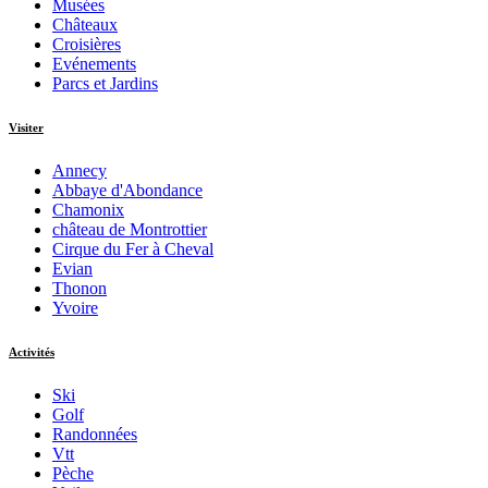
Musées
Châteaux
Croisières
Evénements
Parcs et Jardins
Visiter
Annecy
Abbaye d'Abondance
Chamonix
château de Montrottier
Cirque du Fer à Cheval
Evian
Thonon
Yvoire
Activités
Ski
Golf
Randonnées
Vtt
Pèche