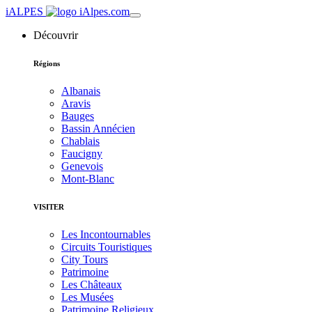
iALPES
Découvrir
Régions
Albanais
Aravis
Bauges
Bassin Annécien
Chablais
Faucigny
Genevois
Mont-Blanc
VISITER
Les Incontournables
Circuits Touristiques
City Tours
Patrimoine
Les Châteaux
Les Musées
Patrimoine Religieux