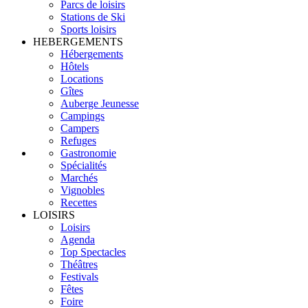
Parcs de loisirs
Stations de Ski
Sports loisirs
HEBERGEMENTS
Hébergements
Hôtels
Locations
Gîtes
Auberge Jeunesse
Campings
Campers
Refuges
Gastronomie
Spécialités
Marchés
Vignobles
Recettes
LOISIRS
Loisirs
Agenda
Top Spectacles
Théâtres
Festivals
Fêtes
Foire