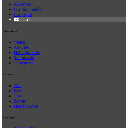
A Propos
Confidentialités
Copyright
Contact :
Plan du site
Visites
Activités
Hébergements
Stations ski
Transports
France
Ain
Isère
Jura
Savoie
Haute-Savoie
Étranger