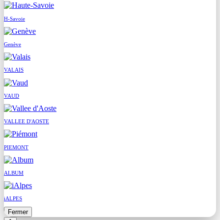
H-Savoie
Genève
VALAIS
VAUD
VALLEE D'AOSTE
PIEMONT
ALBUM
iALPES
Fermer