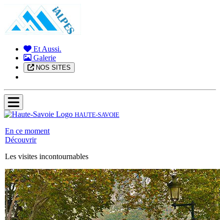
Et Aussi.
Galerie
NOS SITES
HAUTE-SAVOIE
En ce moment
Découvrir
Les visites incontournables