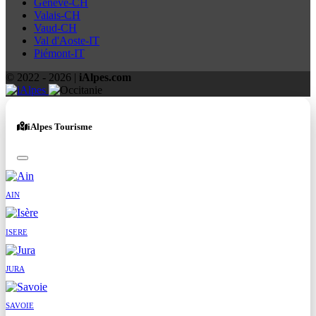
Genève-CH
Valais-CH
Vaud-CH
Val d'Aoste-IT
Piémont-IT
© 2022 -
2026
|
iAlpes.com
iAlpes Tourisme
AIN
ISERE
JURA
SAVOIE