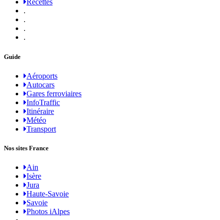
Recettes
.
.
.
.
Guide
Aéroports
Autocars
Gares ferroviaires
InfoTraffic
Itinéraire
Météo
Transport
Nos sites France
Ain
Isère
Jura
Haute-Savoie
Savoie
Photos iAlpes