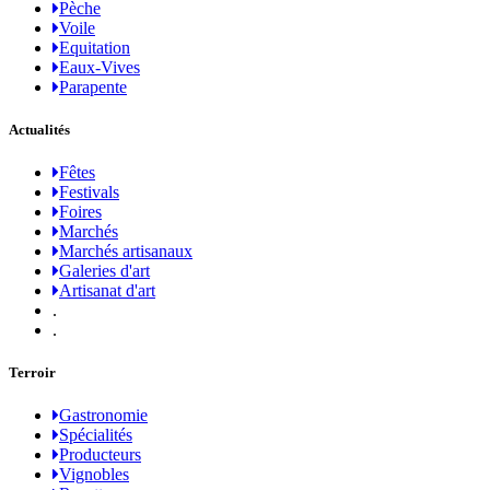
Pèche
Voile
Equitation
Eaux-Vives
Parapente
Actualités
Fêtes
Festivals
Foires
Marchés
Marchés artisanaux
Galeries d'art
Artisanat d'art
.
.
Terroir
Gastronomie
Spécialités
Producteurs
Vignobles