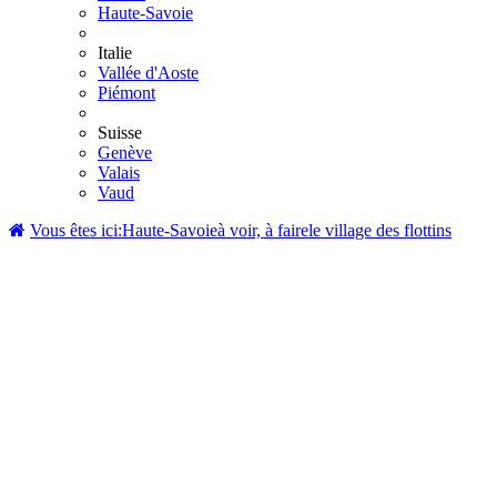
Haute-Savoie
Italie
Vallée d'Aoste
Piémont
Suisse
Genève
Valais
Vaud
Vous êtes ici:
Haute-Savoie
à voir, à faire
le village des flottins
Château de