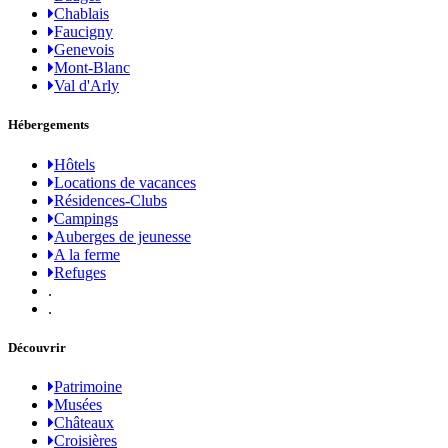
Chablais
Faucigny
Genevois
Mont-Blanc
Val d'Arly
Hébergements
Hôtels
Locations de vacances
Résidences-Clubs
Campings
Auberges de jeunesse
A la ferme
Refuges
.
.
Découvrir
Patrimoine
Musées
Châteaux
Croisières