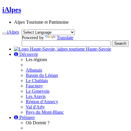
iAlpes
Alpes Tourisme et Patrimoine
iAlpes
Toggle
Powered by
Translate
navigation
Haute-Savoie
Découvrir
Les régions
Albanais
Bassin du Léman
Le Chablais
Faucigny
Le Genevois
Les Aravis
Région d'Annecy
Val d'Arly
Pays du Mont-Blanc
Préparer
Où Dormir ?