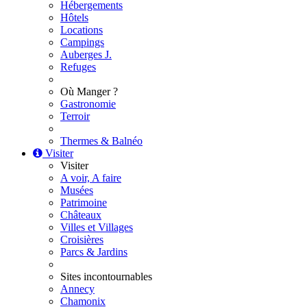
Hébergements
Hôtels
Locations
Campings
Auberges J.
Refuges
Où Manger ?
Gastronomie
Terroir
Thermes & Balnéo
Visiter
Visiter
A voir, A faire
Musées
Patrimoine
Châteaux
Villes et Villages
Croisières
Parcs & Jardins
Sites incontournables
Annecy
Chamonix