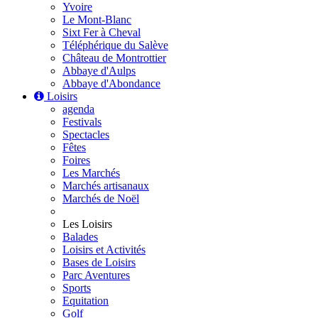
Yvoire
Le Mont-Blanc
Sixt Fer à Cheval
Téléphérique du Salève
Château de Montrottier
Abbaye d'Aulps
Abbaye d'Abondance
Loisirs
agenda
Festivals
Spectacles
Fêtes
Foires
Les Marchés
Marchés artisanaux
Marchés de Noël
Les Loisirs
Balades
Loisirs et Activités
Bases de Loisirs
Parc Aventures
Sports
Equitation
Golf