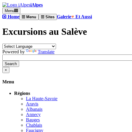
iAlpes
Menu
Home
Galerie
♥
Et Aussi
Menu
Sites
Excursions au Salève
Powered by
Translate
×
Menu
Régions
La Haute-Savoie
Aravis
Albanais
Annecy
Bauges
Chablais
Faucigny