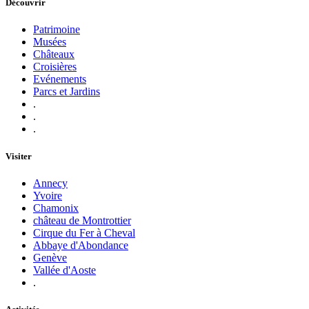
Découvrir
Patrimoine
Musées
Châteaux
Croisières
Evénements
Parcs et Jardins
.
.
.
Visiter
Annecy
Yvoire
Chamonix
château de Montrottier
Cirque du Fer à Cheval
Abbaye d'Abondance
Genève
Vallée d'Aoste
.