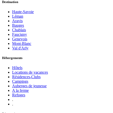
Destination
Haute-Savoie
Léman
Aravis
Bauges
Chablais
Faucigny
Genevois
Mont-Blanc
Val d'Arly
Hébergements
Hôtels
Locations de vacances
Résidences-Clubs
Campings
Auberges de jeunesse
A la ferme
Refuges
.
.