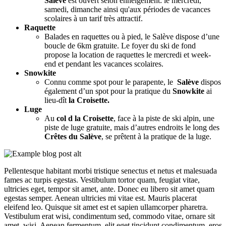
Salève
est ouvert selon enneigement: le mercredi,
samedi, dimanche ainsi qu'aux périodes de vacances
scolaires à un tarif très attractif.
Raquette
Balades en raquettes ou à pied, le Salève dispose d’une
boucle de 6km gratuite. Le foyer du ski de fond
propose la location de raquettes le mercredi et week-
end et pendant les vacances scolaires.
Snowkite
Connu comme spot pour le parapente, le
Salève
dispos
également d’un spot pour la pratique du
Snowkite
ai
lieu-dît
la Croisette.
Luge
Au
col d la Croisette
, face à la piste de ski alpin, une
piste de luge gratuite, mais d’autres endroits le long des
Crêtes du Salève
, se prêtent à la pratique de la luge.
Pellentesque habitant morbi tristique senectus et netus et malesuada
fames ac turpis egestas. Vestibulum tortor quam, feugiat vitae,
ultricies eget, tempor sit amet, ante. Donec eu libero sit amet quam
egestas semper. Aenean ultricies mi vitae est. Mauris placerat
eleifend leo. Quisque sit amet est et sapien ullamcorper pharetra.
Vestibulum erat wisi, condimentum sed, commodo vitae, ornare sit
amet, wisi. Aenean fermentum, elit eget tincidunt condimentum, eros