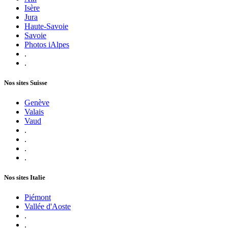
Isère
Jura
Haute-Savoie
Savoie
Photos iAlpes
.
.
Nos sites Suisse
Genève
Valais
Vaud
.
.
.
.
Nos sites Italie
Piémont
Vallée d'Aoste
.
.