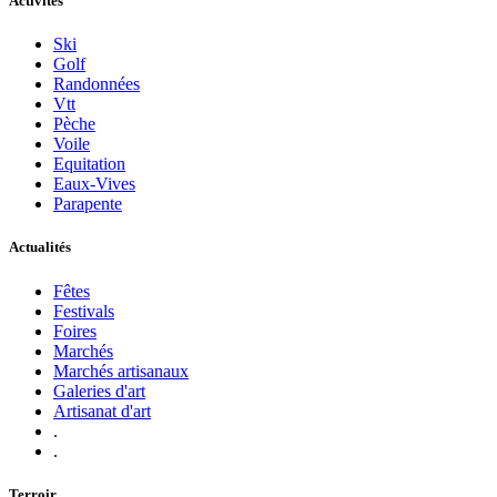
Activités
Ski
Golf
Randonnées
Vtt
Pèche
Voile
Equitation
Eaux-Vives
Parapente
Actualités
Fêtes
Festivals
Foires
Marchés
Marchés artisanaux
Galeries d'art
Artisanat d'art
.
.
Terroir