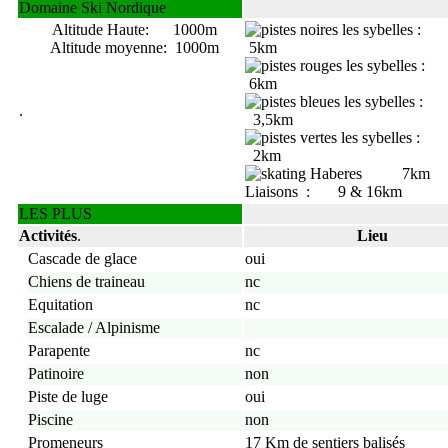
Domaine Ski Nordique
Altitude Haute: 1000m
Altitude moyenne: 1000m
5km
6km
.
3,5km
2km
7km
Liaisons : 9 & 16km
LES PLUS
Activités
.
Lieu
Cascade de glace
oui
Chiens de traineau
nc
Equitation
nc
Escalade / Alpinisme
Parapente
nc
Patinoire
non
Piste de luge
oui
Piscine
non
Promeneurs
17 Km de sentiers balisés