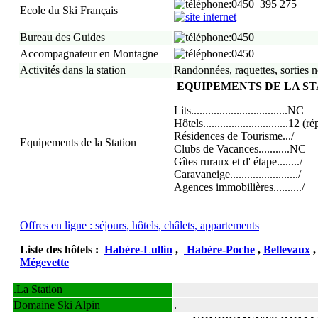
:0450 395 275
Ecole du Ski Français
Bureau des Guides
:0450
Accompagnateur en Montagne
:0450
Activités dans la station
Randonnées, raquettes, sorties 
EQUIPEMENTS DE LA ST
Lits..................................NC
Hôtels..............................12 (r
Résidences de Tourisme.../
Equipements de la Station
Clubs de Vacances...........NC
Gîtes ruraux et d' étape......../
Caravaneige......................../
Agences immobilières........../
Offres en ligne : séjours, hôtels, châlets, appartements
Liste des hôtels
:
Habère-Lullin
,
Habère-Poche
,
Bellevaux
,
Mégevette
.
La Station
Domaine Ski Alpin
.