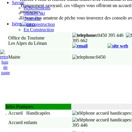
Savoie
Typiquement savoyard, ces villages vous offriront un accueil b
Hébergements
montagnes.
Stations ski
Si vous êtes amateur de pêche vous trouverez des conseils av
Tourisme
touristes
Isère
En Construction
:
0450 395 446
Office du Tourisme
395 662
Les Alpes du Léman
Mairie
:0450
Infos Pratiques
.
Accueil Handicapées
Accueil enfants
395 446