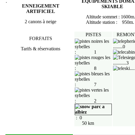
.
EQUIPEMENTS DOMA
ENNEIGEMENT
SKIABLE
ARTIFICIEL
Altitude sommet :
1600
m
2 canons à neige
Altitude station :
950
m.
PISTES
REMON
FORFAITS
........0
Tarifs & réservations
: 1
...........3
: 8
...
: 7
: 2
: 0
50 km