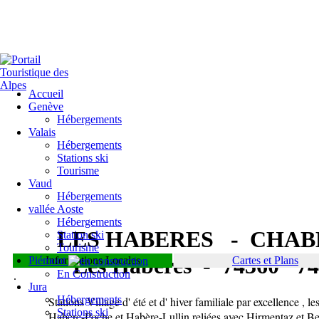
Accueil
Genève
Hébergements
Valais
Hébergements
Stations ski
Tourisme
Vaud
Hébergements
vallée Aoste
Hébergements
LES HABERES - CHAB
Station ski
Tourisme
Les Habères - 74360 7
Piémont
Informations Locales
Cartes et Plans
En Construction
.
Jura
Hébergements
Stations Village d' été et d' hiver familiale par excellence , 
Stations ski
Habère-Poche et Habère-Lullin reliées avec Hirmentaz et Be