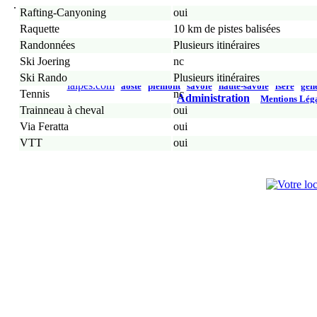
.
Rafting-Canyoning
oui
Raquette
10 km de pistes balisées
Randonnées
Plusieurs itinéraires
Ski Joering
nc
Ski Rando
Plusieurs itinéraires
ialpes.com
aoste
piémont
savoie
haute-savoie
isère
gen
Tennis
nc
Administration
Mentions Lég
Trainneau à cheval
oui
Via Feratta
oui
VTT
oui