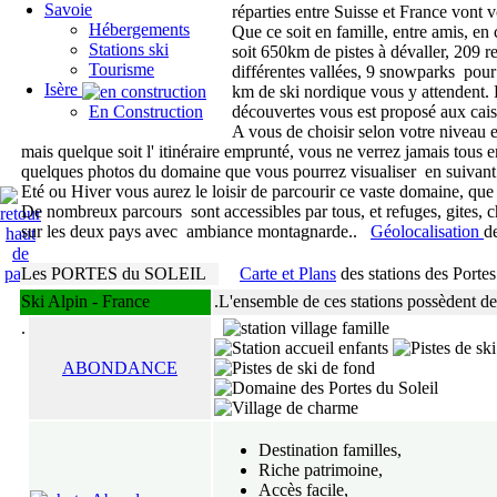
Savoie
réparties
entre Suisse et France vont 
Hébergements
Que ce soit en famille, entre amis, en
Stations ski
soit 650km de pistes à dévaller, 209
Tourisme
différentes vallées,
9 snowparks pour s
Isère
km de ski nordique vous y
attendent. 
En Construction
découvertes vous est proposé aux cais
A vous de choisir selon votre niveau e
mais quelque
soit l' itinéraire emprunté, vous ne verrez jamais tous
quelques photos du domaine que vous pourrez visualiser en suivant
Eté ou Hiver vous aurez le loisir de parcourir ce vaste domaine, que 
De nombreux parcours sont accessibles par tous, et refuges, gites, c
sur les deux pays avec ambiance montagnarde..
Géolocalisation
d
Les PORTES du SOLEIL
Carte et Plans
des stations des Portes
Ski Alpin - France
.L'ensemble de ces stations possèdent de
.
ABONDANCE
Destination familles,
Riche patrimoine,
Accès facile,