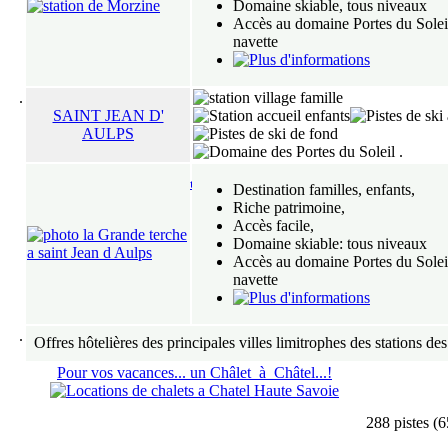
Domaine skiable, tous niveaux
Accès au domaine Portes du Solei
navette
.
SAINT JEAN D'
AULPS
.
ialpes.com
aoste
piémont
savoie
haute-savoie
isère
gen
Destination familles, enfants,
Administration
Mentions Lég
Riche patrimoine,
Accès facile,
Domaine skiable: tous niveaux
Accès au domaine Portes du Solei
navette
.
Offres hôtelières des principales villes limitrophes des stations des
Pour vos vacances... un Châlet à Châtel...!
288 pistes (