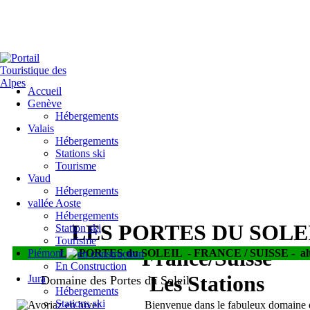
Accueil
Genève
Hébergements
Valais
Hébergements
Stations ski
Tourisme
Vaud
Hébergements
vallée Aoste
Hébergements
LES PORTES DU SOLEI
Station ski
Tourisme
France/Suisse
Piémont
Les PORTES du SOLEIL
-
FRANCE / SUISSE -
a
En Construction
Les Stations
Jura
Domaine des Portes du Soleil.
Hébergements
Stations ski
Bienvenue dans le fabuleux domaine